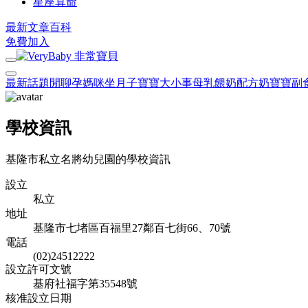
星座算命
最新文章
百科
免費加入
最新話題
閒聊
孕媽咪
坐月子
寶寶大小事
母乳餵奶
配方奶
寶寶副
學校資訊
基隆市私立名將幼兒園的學校資訊
設立
私立
地址
基隆市七堵區百福里27鄰百七街66、70號
電話
(02)24512222
設立許可文號
基府社福字第35548號
核准設立日期