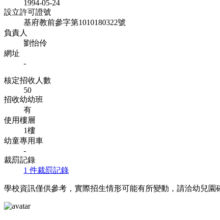
1994-05-24
設立許可證號
基府教前參字第1010180322號
負責人
劉怡伶
網址
-
核定招收人數
50
招收幼幼班
有
使用樓層
1樓
幼童專用車
-
裁罰記錄
1 件裁罰記錄
學校資訊僅供參考，實際招生情形可能有所變動，請洽幼兒園