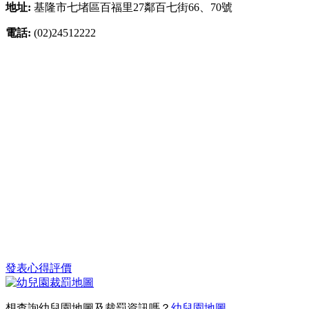
地址:
基隆市七堵區百福里27鄰百七街66、70號
電話:
(02)24512222
發表心得評價
想查詢幼兒園地圖及裁罰資訊嗎？
幼兒園地圖