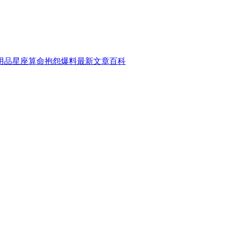
用品
星座算命
抱怨爆料
最新文章
百科