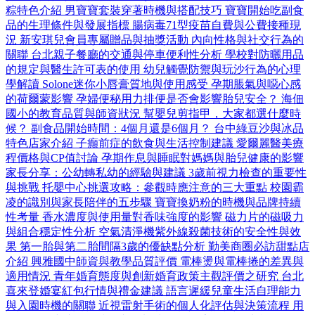
粽特色介紹
男寶寶套裝穿著時機與搭配技巧
寶寶開始吃副食
品的生理條件與發展指標
腸病毒71型疫苗自費與公費接種現
況
新安琪兒會員專屬贈品與抽獎活動
內向性格與社交行為的
關聯
台北親子餐廳的交通與停車便利性分析
學校對防曬用品
的規定與醫生許可表的使用
幼兒觸覺防禦與玩沙行為的心理
學解讀
Solone迷你小唇膏質地與使用感受
孕期脹氣與噁心感
的荷爾蒙影響
孕婦便秘用力排便是否會影響胎兒安全？
海佃
國小的教育品質與師資狀況
幫嬰兒剪指甲，大家都選什麼時
候？
副食品開始時間：4個月還是6個月？
台中綠豆沙與冰品
特色店家介紹
子癲前症的飲食與生活控制建議
愛爾麗醫美療
程價格與CP值討論
孕期作息與睡眠對媽媽與胎兒健康的影響
家長分享：公幼轉私幼的經驗與建議
3歲前視力檢查的重要性
與挑戰
托嬰中心挑選攻略：參觀時應注意的三大重點
校園霸
凌的識別與家長陪伴的五步驟
寶寶換奶粉的時機與品牌持續
性考量
香水濃度與使用量對香味強度的影響
磁力片的磁吸力
與組合穩定性分析
空氣清淨機紫外線殺菌技術的安全性與效
果
第一胎與第二胎間隔3歲的優缺點分析
勤美商圈必訪甜點店
介紹
興雅國中師資與教學品質評價
電棒燙與電棒捲的差異與
適用情況
青年婚育態度與創新婚育政策主觀評價之研究
台北
喜來登婚宴紅包行情與禮金建議
語言遲緩兒童生活自理能力
與入園時機的關聯
近視雷射手術的個人化評估與決策流程
用