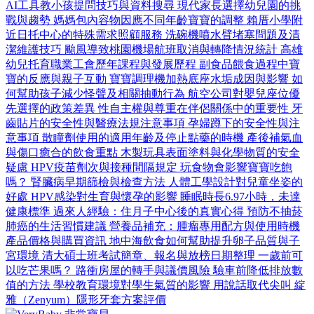
AI工具教小孩提問技巧與資料搜尋
現代家長選擇幼兒園的挑
戰與趨勢
媽媽包內容物因應不同年齡寶寶的調整
賴厝小學附
近日托中心的特殊需求照顧服務
洗碗機噴水臂堵塞問題及清
潔維護技巧
颱風導致桃園機場航班取消與轉降情況統計
高雄
幼兒托育職業工會歷年課程與發展歷程
副食品餵食過程中寶
寶的反應與親子互動
寶寶調理機加熱底座水垢成因與影響
如
何幫助孩子減少怪聲及相關抽動行為
航空公司對嬰兒座位優
先選擇的政策差異
性自主權與尊重在伴侶關係中的重要性
牙
齒貼片的安全性與醫療法規注意事項
孕婦蹲下的安全性與注
意事項
散瞳劑使用的適用年齡及停止點藥的時機
產後補氣血
與傷口癒合的飲食重點
木製玩具表面塗料與化學物質的安全
疑慮
HPV疫苗劑次與接種間隔規定
玩食物會影響寶寶吃飽
嗎？
腎臟病早期篩檢與檢查方法
人體工學設計對兒童坐姿的
好處
HPV感染對生育與懷孕的影響
睡眠時長6.97小時，未達
健康標準
過來人經驗：住月子中心後的真實心得
預防不抽菸
肺癌的生活習慣建議
營養品補充：腫瘤專用配方與使用時機
產品價格與購買資訊
地中海飲食如何幫助提升卵子品質與子
宮環境
清大碩士班考試簡章、報名與放榜日期整理
一歲前可
以吃芒果嗎？
路衝房屋的轉手與議價風險
驗車前降低排放數
值的方法
學校教育環境對學生氣質的影響
用說話取代尖叫
綻
雅（Zenyum）隱形牙套方案評價