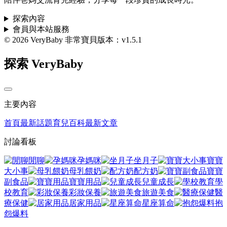
探索內容
會員與本站服務
© 2026 VeryBaby 非常寶貝
版本：v1.5.1
探索 VeryBaby
主要內容
首頁
最新話題
育兒百科
最新文章
討論看板
閒聊
孕媽咪
坐月子
寶寶
大小事
母乳餵奶
配方奶
寶寶
副食品
寶寶用品
兒童成長
學
校教育
彩妝保養
旅遊美食
醫
療保健
居家用品
星座算命
抱
怨爆料