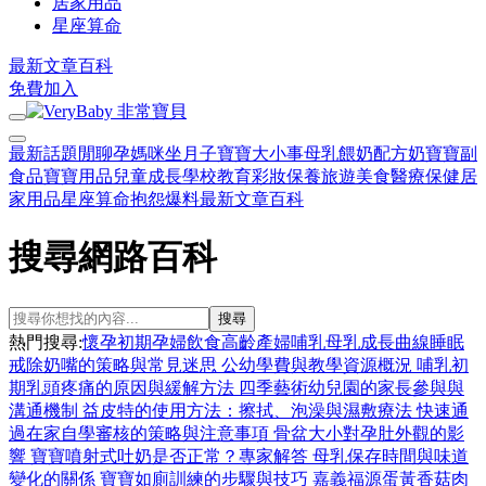
居家用品
星座算命
最新文章
百科
免費加入
最新話題
閒聊
孕媽咪
坐月子
寶寶大小事
母乳餵奶
配方奶
寶寶副
食品
寶寶用品
兒童成長
學校教育
彩妝保養
旅遊美食
醫療保健
居
家用品
星座算命
抱怨爆料
最新文章
百科
搜尋網路百科
搜尋
熱門搜尋:
懷孕初期
孕婦飲食
高齡產婦
哺乳
母乳
成長曲線
睡眠
戒除奶嘴的策略與常見迷思
公幼學費與教學資源概況
哺乳初
期乳頭疼痛的原因與緩解方法
四季藝術幼兒園的家長參與與
溝通機制
益皮特的使用方法：擦拭、泡澡與濕敷療法
快速通
過在家自學審核的策略與注意事項
骨盆大小對孕肚外觀的影
響
寶寶噴射式吐奶是否正常？專家解答
母乳保存時間與味道
變化的關係
寶寶如廁訓練的步驟與技巧
嘉義福源蛋黃香菇肉