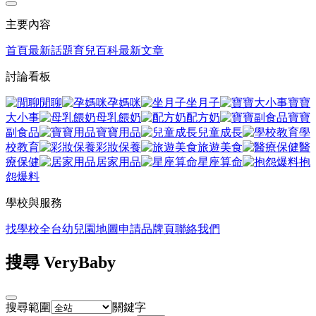
主要內容
首頁
最新話題
育兒百科
最新文章
討論看板
閒聊
孕媽咪
坐月子
寶寶
大小事
母乳餵奶
配方奶
寶寶
副食品
寶寶用品
兒童成長
學
校教育
彩妝保養
旅遊美食
醫
療保健
居家用品
星座算命
抱
怨爆料
學校與服務
找學校
全台幼兒園地圖
申請品牌頁
聯絡我們
搜尋 VeryBaby
搜尋範圍
關鍵字