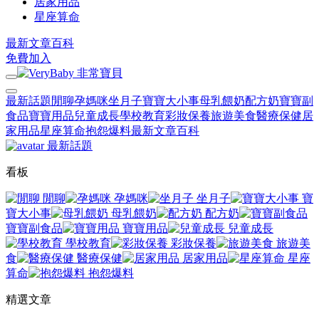
居家用品
星座算命
最新文章
百科
免費加入
最新話題
閒聊
孕媽咪
坐月子
寶寶大小事
母乳餵奶
配方奶
寶寶副
食品
寶寶用品
兒童成長
學校教育
彩妝保養
旅遊美食
醫療保健
居
家用品
星座算命
抱怨爆料
最新文章
百科
最新話題
看板
閒聊
孕媽咪
坐月子
寶
寶大小事
母乳餵奶
配方奶
寶寶副食品
寶寶用品
兒童成長
學校教育
彩妝保養
旅遊美
食
醫療保健
居家用品
星座
算命
抱怨爆料
精選文章