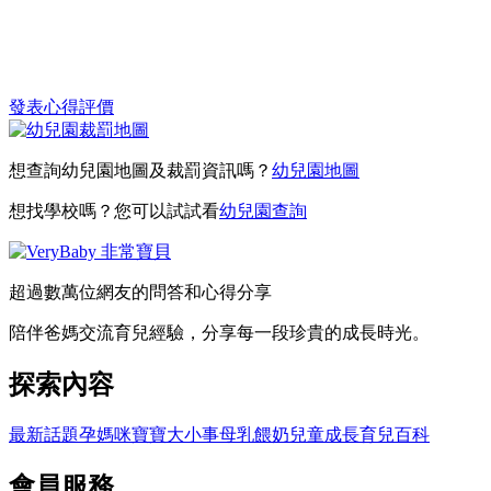
發表心得評價
想查詢幼兒園地圖及裁罰資訊嗎？
幼兒園地圖
想找學校嗎？您可以試試看
幼兒園查詢
超過數萬位網友的問答和心得分享
陪伴爸媽交流育兒經驗，分享每一段珍貴的成長時光。
探索內容
最新話題
孕媽咪
寶寶大小事
母乳餵奶
兒童成長
育兒百科
會員服務