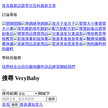
首頁
最新話題
育兒百科
最新文章
討論看板
閒聊
孕媽咪
坐月子
寶寶
大小事
母乳餵奶
配方奶
寶寶
副食品
寶寶用品
兒童成長
學
校教育
彩妝保養
旅遊美食
醫
療保健
居家用品
星座算命
抱
怨爆料
學校與服務
找學校
全台幼兒園地圖
申請品牌頁
聯絡我們
搜尋 VeryBaby
搜尋範圍
關鍵字
搜尋
首頁
發表
通知
登入
搜尋