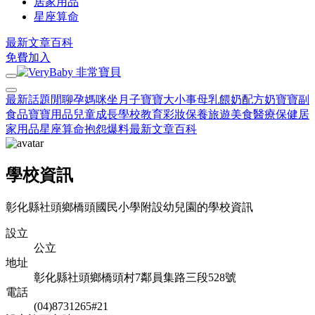
居家用品
星座算命
最新文章
百科
免費加入
最新話題
閒聊
孕媽咪
坐月子
寶寶大小事
母乳餵奶
配方奶
寶寶副
食品
寶寶用品
兒童成長
學校教育
彩妝保養
旅遊美食
醫療保健
居
家用品
星座算命
抱怨爆料
最新文章
百科
學校資訊
彰化縣社頭鄉橋頭國民小學附設幼兒園的學校資訊
設立
公立
地址
彰化縣社頭鄉橋頭村7鄰員集路三段528號
電話
(04)8731265#21