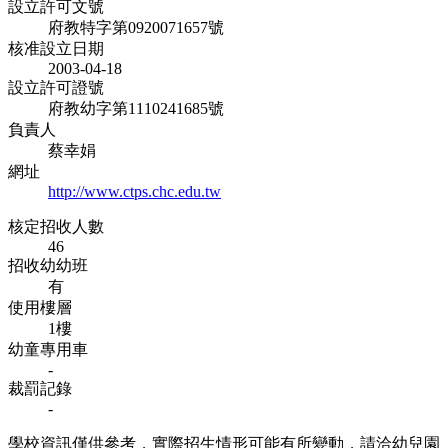
設立許可文號
府教特字第0920071657號
核准設立日期
2003-04-18
設立許可證號
府教幼字第1110241685號
負責人
蔡幸娟
網址
http://www.ctps.chc.edu.tw
核定招收人數
46
招收幼幼班
有
使用樓層
1樓
幼童專用車
-
裁罰記錄
-
學校資訊僅供參考，實際招生情形可能有所變動，請洽幼兒園