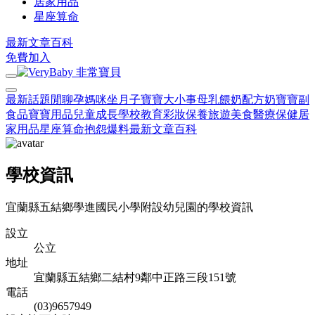
居家用品
星座算命
最新文章
百科
免費加入
最新話題
閒聊
孕媽咪
坐月子
寶寶大小事
母乳餵奶
配方奶
寶寶副
食品
寶寶用品
兒童成長
學校教育
彩妝保養
旅遊美食
醫療保健
居
家用品
星座算命
抱怨爆料
最新文章
百科
學校資訊
宜蘭縣五結鄉學進國民小學附設幼兒園的學校資訊
設立
公立
地址
宜蘭縣五結鄉二結村9鄰中正路三段151號
電話
(03)9657949