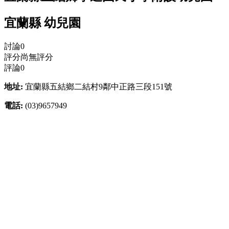
宜蘭縣 幼兒園
討論
0
評分
尚無評分
評論
0
地址:
宜蘭縣五結鄉二結村9鄰中正路三段151號
電話:
(03)9657949