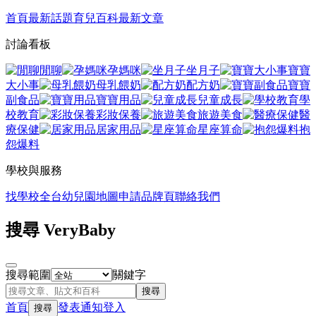
首頁
最新話題
育兒百科
最新文章
討論看板
閒聊
孕媽咪
坐月子
寶寶
大小事
母乳餵奶
配方奶
寶寶
副食品
寶寶用品
兒童成長
學
校教育
彩妝保養
旅遊美食
醫
療保健
居家用品
星座算命
抱
怨爆料
學校與服務
找學校
全台幼兒園地圖
申請品牌頁
聯絡我們
搜尋 VeryBaby
搜尋範圍
關鍵字
搜尋
首頁
發表
通知
登入
搜尋