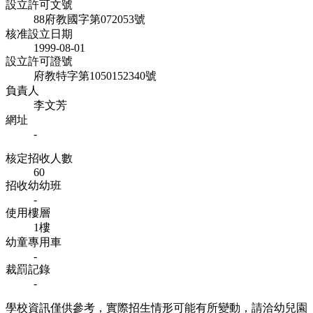
設立許可文號
88府教國字第072053號
核准設立日期
1999-08-01
設立許可證號
府教特字第1050152340號
負責人
李文芳
網址
-
核定招收人數
60
招收幼幼班
-
使用樓層
1樓
幼童專用車
-
裁罰記錄
-
學校資訊僅供參考，實際招生情形可能有所變動，請洽幼兒園