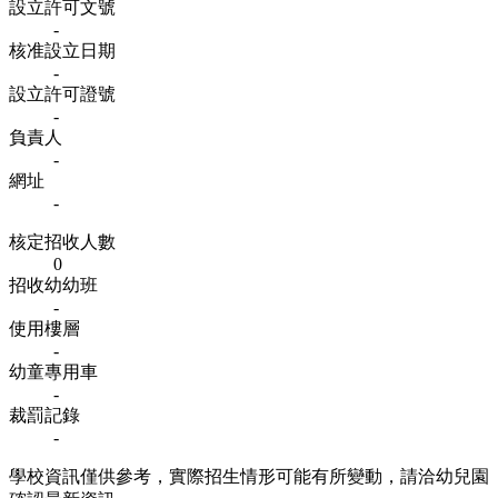
設立許可文號
-
核准設立日期
-
設立許可證號
-
負責人
-
網址
-
核定招收人數
0
招收幼幼班
-
使用樓層
-
幼童專用車
-
裁罰記錄
-
學校資訊僅供參考，實際招生情形可能有所變動，請洽幼兒園