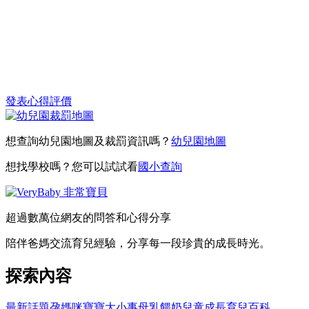
發表心得評價
想查詢幼兒園地圖及裁罰資訊嗎？
幼兒園地圖
想找學校嗎？您可以試試看
國小查詢
超過數萬位網友的問答和心得分享
陪伴爸媽交流育兒經驗，分享每一段珍貴的成長時光。
探索內容
最新話題
孕媽咪
寶寶大小事
母乳餵奶
兒童成長
育兒百科