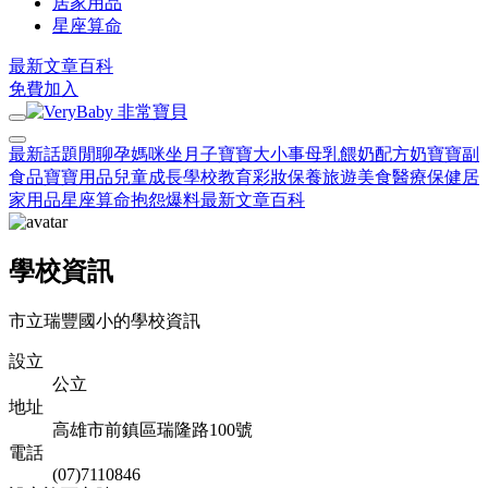
居家用品
星座算命
最新文章
百科
免費加入
最新話題
閒聊
孕媽咪
坐月子
寶寶大小事
母乳餵奶
配方奶
寶寶副
食品
寶寶用品
兒童成長
學校教育
彩妝保養
旅遊美食
醫療保健
居
家用品
星座算命
抱怨爆料
最新文章
百科
學校資訊
市立瑞豐國小的學校資訊
設立
公立
地址
高雄市前鎮區瑞隆路100號
電話
(07)7110846