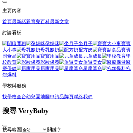
主要內容
首頁
最新話題
育兒百科
最新文章
討論看板
閒聊
孕媽咪
坐月子
寶寶
大小事
母乳餵奶
配方奶
寶寶
副食品
寶寶用品
兒童成長
學
校教育
彩妝保養
旅遊美食
醫
療保健
居家用品
星座算命
抱
怨爆料
學校與服務
找學校
全台幼兒園地圖
申請品牌頁
聯絡我們
搜尋 VeryBaby
搜尋範圍
關鍵字