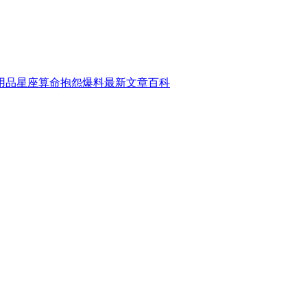
用品
星座算命
抱怨爆料
最新文章
百科