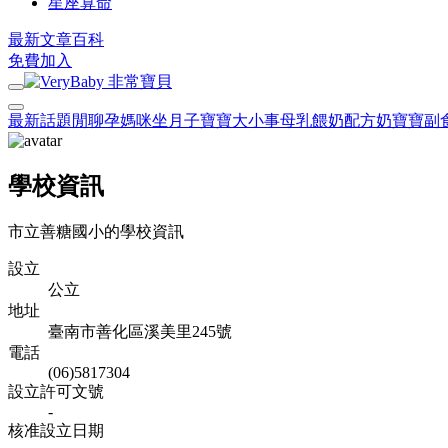
星座算命
最新文章
百科
免費加入
最新話題
閒聊
孕媽咪
坐月子
寶寶大小事
母乳餵奶
配方奶
寶寶副
學校資訊
市立善糖國小的學校資訊
設立
公立
地址
臺南市善化區溪美里245號
電話
(06)5817304
設立許可文號
-
核准設立日期