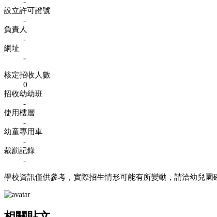
-
設立許可證號
-
負責人
-
網址
-
核定招收人數
0
招收幼幼班
-
使用樓層
-
幼童專用車
-
裁罰記錄
-
學校資訊僅供參考，實際招生情形可能有所變動，請洽幼兒園
相關貼文