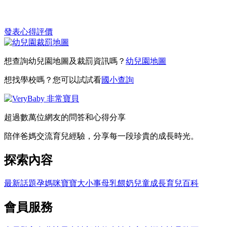
發表心得評價
想查詢幼兒園地圖及裁罰資訊嗎？
幼兒園地圖
想找學校嗎？您可以試試看
國小查詢
超過數萬位網友的問答和心得分享
陪伴爸媽交流育兒經驗，分享每一段珍貴的成長時光。
探索內容
最新話題
孕媽咪
寶寶大小事
母乳餵奶
兒童成長
育兒百科
會員服務