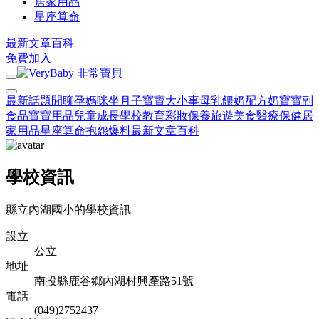
居家用品
星座算命
最新文章
百科
免費加入
最新話題
閒聊
孕媽咪
坐月子
寶寶大小事
母乳餵奶
配方奶
寶寶副
食品
寶寶用品
兒童成長
學校教育
彩妝保養
旅遊美食
醫療保健
居
家用品
星座算命
抱怨爆料
最新文章
百科
學校資訊
縣立內湖國小的學校資訊
設立
公立
地址
南投縣鹿谷鄉內湖村興產路51號
電話
(049)2752437