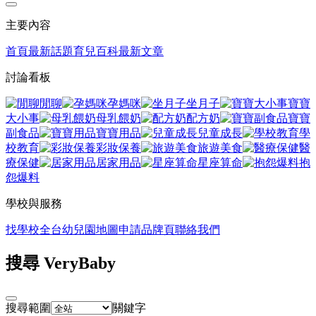
主要內容
首頁
最新話題
育兒百科
最新文章
討論看板
閒聊
孕媽咪
坐月子
寶寶
大小事
母乳餵奶
配方奶
寶寶
副食品
寶寶用品
兒童成長
學
校教育
彩妝保養
旅遊美食
醫
療保健
居家用品
星座算命
抱
怨爆料
學校與服務
找學校
全台幼兒園地圖
申請品牌頁
聯絡我們
搜尋 VeryBaby
搜尋範圍
關鍵字