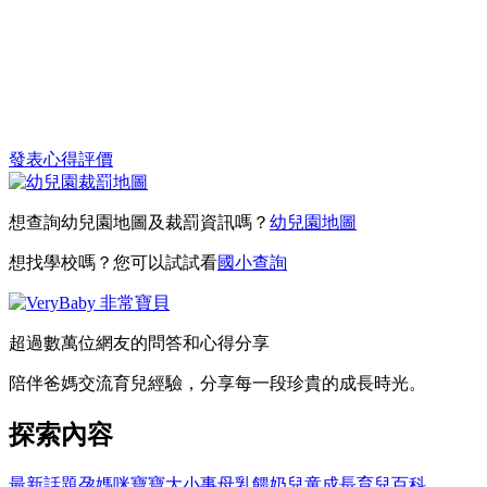
發表心得評價
想查詢幼兒園地圖及裁罰資訊嗎？
幼兒園地圖
想找學校嗎？您可以試試看
國小查詢
超過數萬位網友的問答和心得分享
陪伴爸媽交流育兒經驗，分享每一段珍貴的成長時光。
探索內容
最新話題
孕媽咪
寶寶大小事
母乳餵奶
兒童成長
育兒百科