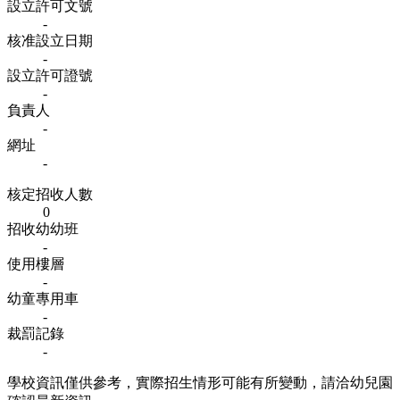
設立許可文號
-
核准設立日期
-
設立許可證號
-
負責人
-
網址
-
核定招收人數
0
招收幼幼班
-
使用樓層
-
幼童專用車
-
裁罰記錄
-
學校資訊僅供參考，實際招生情形可能有所變動，請洽幼兒園