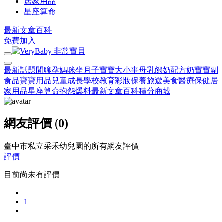
居家用品
星座算命
最新文章
百科
免費加入
最新話題
閒聊
孕媽咪
坐月子
寶寶大小事
母乳餵奶
配方奶
寶寶副
食品
寶寶用品
兒童成長
學校教育
彩妝保養
旅遊美食
醫療保健
居
家用品
星座算命
抱怨爆料
最新文章
百科
積分商城
網友評價 (0)
臺中市私立采禾幼兒園的所有網友評價
評價
目前尚未有評價
1