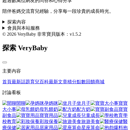
超過數萬位網友的問答和心得分享
陪伴爸媽交流育兒經驗，分享每一段珍貴的成長時光。
探索內容
會員與本站服務
© 2026 VeryBaby 非常寶貝
版本：v1.5.2
探索 VeryBaby
主要內容
首頁
最新話題
育兒百科
最新文章
積分點數回饋商城
討論看板
閒聊
孕媽咪
坐月子
寶寶
大小事
母乳餵奶
配方奶
寶寶
副食品
寶寶用品
兒童成長
學
校教育
彩妝保養
旅遊美食
醫
療保健
居家用品
星座算命
抱