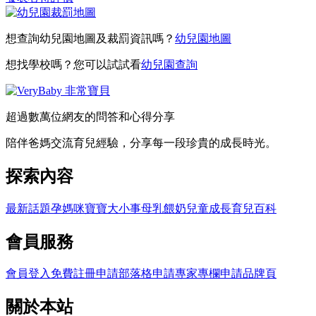
想查詢幼兒園地圖及裁罰資訊嗎？
幼兒園地圖
想找學校嗎？您可以試試看
幼兒園查詢
超過數萬位網友的問答和心得分享
陪伴爸媽交流育兒經驗，分享每一段珍貴的成長時光。
探索內容
最新話題
孕媽咪
寶寶大小事
母乳餵奶
兒童成長
育兒百科
會員服務
會員登入
免費註冊
申請部落格
申請專家專欄
申請品牌頁
關於本站