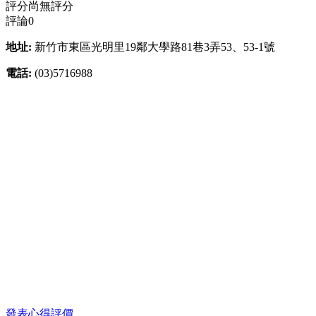
評分
尚無評分
評論
0
地址:
新竹市東區光明里19鄰大學路81巷3弄53、53-1號
電話:
(03)5716988
發表心得評價