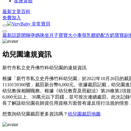
星座算命
最新文章
百科
免費加入
最新話題
閒聊
孕媽咪
坐月子
寶寶大小事
母乳餵奶
配方奶
寶寶副
幼兒園違規資訊
新竹市私立史丹佛竹科幼兒園的違規資訊
根據「新竹市私立史丹佛竹科幼兒園」於2022年10月20日
1110159360號」裁罰新台幣6,000元。依據裁罰記載
幼兒教保相關職務。根據《幼兒教育及照顧法》第26條第2項
6,000元以上、30萬元以下罰鍰，並可按次連續處罰。此
長了解該幼兒園在師資任用資格方面曾有違反現行法規的情形
想查詢幼兒園裁罰更多資訊嗎？
幼兒園裁罰地圖