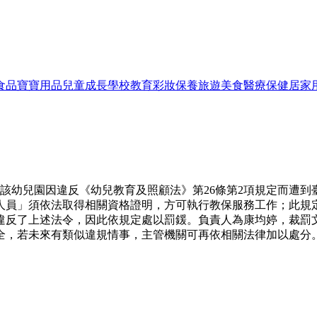
食品
寶寶用品
兒童成長
學校教育
彩妝保養
旅遊美食
醫療保健
居家
，該幼兒園因違反《幼兒教育及照顧法》第26條第2項規定而遭到臺
人員」須依法取得相關資格證明，方可執行教保服務工作；此規
了上述法令，因此依規定處以罰鍰。負責人為康均婷，裁罰文號為「
全，若未來有類似違規情事，主管機關可再依相關法律加以處分