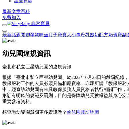
星座算命
最新文章
百科
免費加入
最新話題
閒聊
孕媽咪
坐月子
寶寶大小事
母乳餵奶
配方奶
寶寶副
幼兒園違規資訊
臺北市私立巨星幼兒園的違規資訊
根據「臺北市私立巨星幼兒園」於2022年6月23日的裁罰紀錄
教保服務工作的人員必須具備相應資格，亦即所謂「教保服務
中，經查該幼兒園有未具教保服務人員資格者執行相關工作，違反
形訂有明確的規範及罰則，目的是保障幼兒受教權益與身心安
重要參考資料。
想查詢幼兒園裁罰更多資訊嗎？
幼兒園裁罰地圖