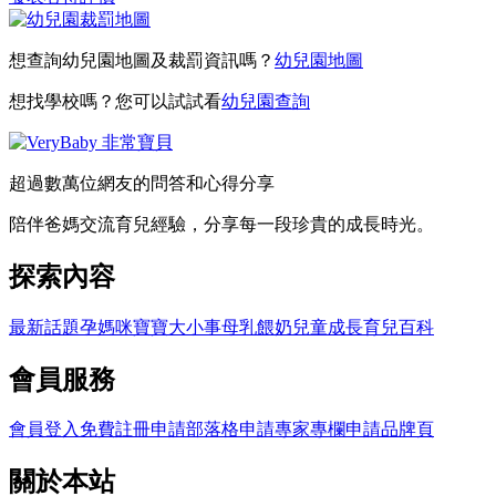
想查詢幼兒園地圖及裁罰資訊嗎？
幼兒園地圖
想找學校嗎？您可以試試看
幼兒園查詢
超過數萬位網友的問答和心得分享
陪伴爸媽交流育兒經驗，分享每一段珍貴的成長時光。
探索內容
最新話題
孕媽咪
寶寶大小事
母乳餵奶
兒童成長
育兒百科
會員服務
會員登入
免費註冊
申請部落格
申請專家專欄
申請品牌頁
關於本站