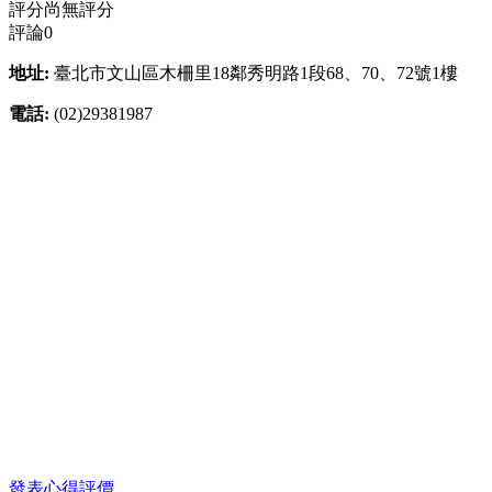
評分
尚無評分
評論
0
地址:
臺北市文山區木柵里18鄰秀明路1段68、70、72號1樓
電話:
(02)29381987
發表心得評價