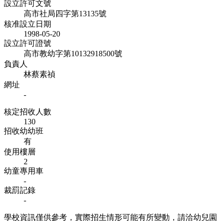
設立許可文號
高市社局四字第13135號
核准設立日期
1998-05-20
設立許可證號
高市教幼字第10132918500號
負責人
林蔡素禎
網址
-
核定招收人數
130
招收幼幼班
有
使用樓層
2
幼童專用車
-
裁罰記錄
-
學校資訊僅供參考，實際招生情形可能有所變動，請洽幼兒園