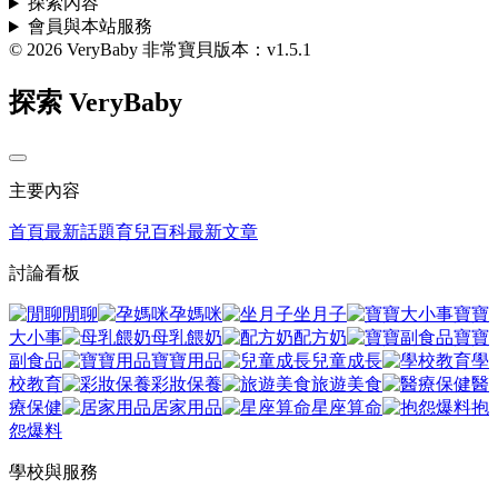
探索內容
會員與本站服務
© 2026 VeryBaby 非常寶貝
版本：v1.5.1
探索 VeryBaby
主要內容
首頁
最新話題
育兒百科
最新文章
討論看板
閒聊
孕媽咪
坐月子
寶寶
大小事
母乳餵奶
配方奶
寶寶
副食品
寶寶用品
兒童成長
學
校教育
彩妝保養
旅遊美食
醫
療保健
居家用品
星座算命
抱
怨爆料
學校與服務