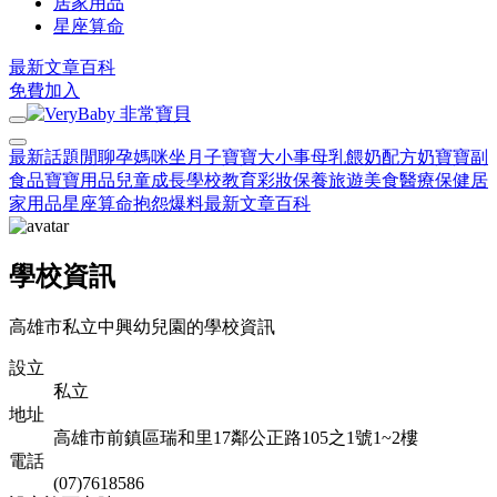
居家用品
星座算命
最新文章
百科
免費加入
最新話題
閒聊
孕媽咪
坐月子
寶寶大小事
母乳餵奶
配方奶
寶寶副
食品
寶寶用品
兒童成長
學校教育
彩妝保養
旅遊美食
醫療保健
居
家用品
星座算命
抱怨爆料
最新文章
百科
學校資訊
高雄市私立中興幼兒園的學校資訊
設立
私立
地址
高雄市前鎮區瑞和里17鄰公正路105之1號1~2樓
電話
(07)7618586