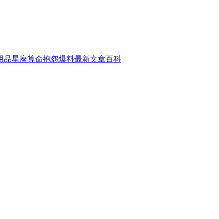
用品
星座算命
抱怨爆料
最新文章
百科