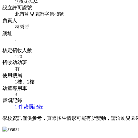
1990-07-24
設立許可證號
北市幼兒園證字第48號
負責人
林秀香
網址
-
核定招收人數
120
招收幼幼班
有
使用樓層
1樓、2樓
幼童專用車
3
裁罰記錄
1 件裁罰記錄
學校資訊僅供參考，實際招生情形可能有所變動，請洽幼兒園