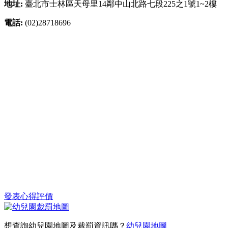
地址:
臺北市士林區天母里14鄰中山北路七段225之1號1~2樓
電話:
(02)28718696
發表心得評價
想查詢幼兒園地圖及裁罰資訊嗎？
幼兒園地圖