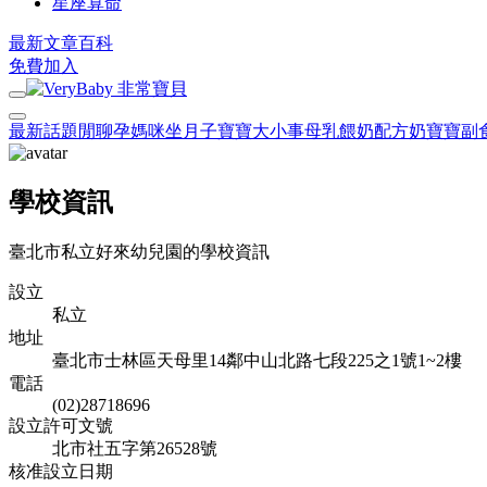
星座算命
最新文章
百科
免費加入
最新話題
閒聊
孕媽咪
坐月子
寶寶大小事
母乳餵奶
配方奶
寶寶副
學校資訊
臺北市私立好來幼兒園的學校資訊
設立
私立
地址
臺北市士林區天母里14鄰中山北路七段225之1號1~2樓
電話
(02)28718696
設立許可文號
北市社五字第26528號
核准設立日期