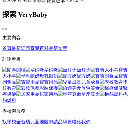
© 2026 VeryBaby 非常寶貝
版本：v1.4.15
探索 VeryBaby
主要內容
首頁
最新話題
育兒百科
最新文章
討論看板
閒聊
孕媽咪
坐月子
寶寶
大小事
母乳餵奶
配方奶
寶寶
副食品
寶寶用品
兒童成長
學
校教育
彩妝保養
旅遊美食
醫
療保健
居家用品
星座算命
抱
怨爆料
學校與服務
找學校
全台幼兒園地圖
申請品牌頁
聯絡我們