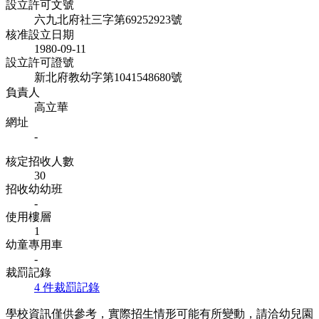
設立許可文號
六九北府社三字第69252923號
核准設立日期
1980-09-11
設立許可證號
新北府教幼字第1041548680號
負責人
高立華
網址
-
核定招收人數
30
招收幼幼班
-
使用樓層
1
幼童專用車
-
裁罰記錄
4 件裁罰記錄
學校資訊僅供參考，實際招生情形可能有所變動，請洽幼兒園