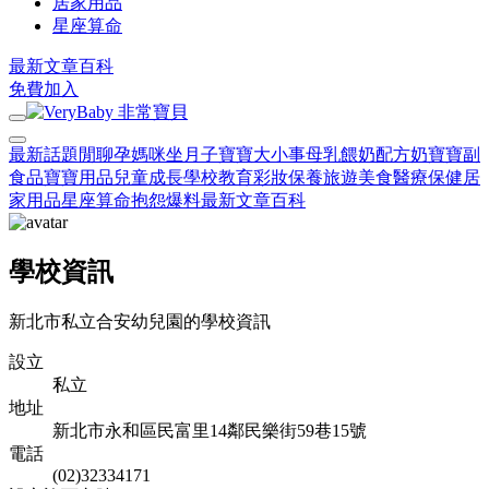
居家用品
星座算命
最新文章
百科
免費加入
最新話題
閒聊
孕媽咪
坐月子
寶寶大小事
母乳餵奶
配方奶
寶寶副
食品
寶寶用品
兒童成長
學校教育
彩妝保養
旅遊美食
醫療保健
居
家用品
星座算命
抱怨爆料
最新文章
百科
學校資訊
新北市私立合安幼兒園的學校資訊
設立
私立
地址
新北市永和區民富里14鄰民樂街59巷15號
電話
(02)32334171