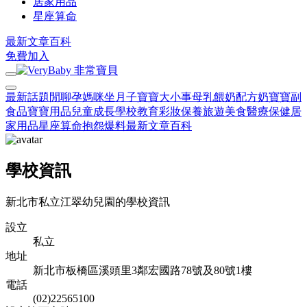
居家用品
星座算命
最新文章
百科
免費加入
最新話題
閒聊
孕媽咪
坐月子
寶寶大小事
母乳餵奶
配方奶
寶寶副
食品
寶寶用品
兒童成長
學校教育
彩妝保養
旅遊美食
醫療保健
居
家用品
星座算命
抱怨爆料
最新文章
百科
學校資訊
新北市私立江翠幼兒園的學校資訊
設立
私立
地址
新北市板橋區溪頭里3鄰宏國路78號及80號1樓
電話
(02)22565100