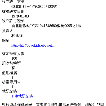
設立許可文號
68北府社三字第68297123號
核准設立日期
1979-01-03
設立許可證號
新北府教幼字第1041548680板橋0095之1號
負責人
林逸祥
網址
http://htt://yoyokids.ebc.net....
核定招收人數
100
招收幼幼班
有
使用樓層
1
幼童專用車
1
裁罰記錄
1 件裁罰記錄
學校資訊僅供參考，實際招生情形可能有所變動，請洽幼兒園