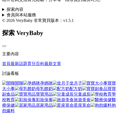
探索內容
會員與本站服務
© 2026 VeryBaby 非常寶貝
版本：v1.5.1
探索 VeryBaby
主要內容
首頁
最新話題
育兒百科
最新文章
討論看板
閒聊
孕媽咪
坐月子
寶寶
大小事
母乳餵奶
配方奶
寶寶
副食品
寶寶用品
兒童成長
學
校教育
彩妝保養
旅遊美食
醫
療保健
居家用品
星座算命
抱
怨爆料