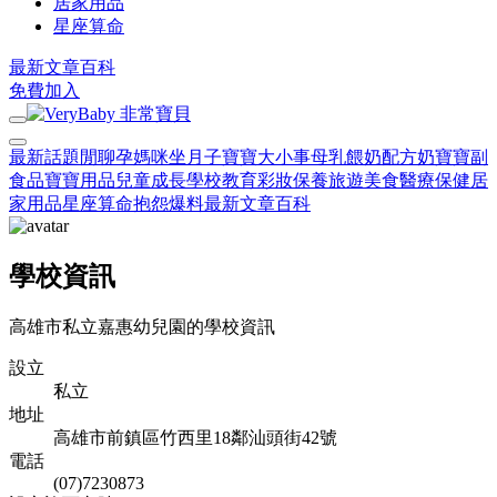
居家用品
星座算命
最新文章
百科
免費加入
最新話題
閒聊
孕媽咪
坐月子
寶寶大小事
母乳餵奶
配方奶
寶寶副
食品
寶寶用品
兒童成長
學校教育
彩妝保養
旅遊美食
醫療保健
居
家用品
星座算命
抱怨爆料
最新文章
百科
學校資訊
高雄市私立嘉惠幼兒園的學校資訊
設立
私立
地址
高雄市前鎮區竹西里18鄰汕頭街42號
電話
(07)7230873