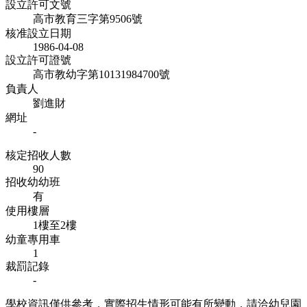
設立許可文號
高市教育三字第9506號
核准設立日期
1986-04-08
設立許可證號
高市教幼字第10131984700號
負責人
劉進財
網址
-
核定招收人數
90
招收幼幼班
有
使用樓層
1樓至2樓
幼童專用車
1
裁罰記錄
-
學校資訊僅供參考，實際招生情形可能有所變動，請洽幼兒園