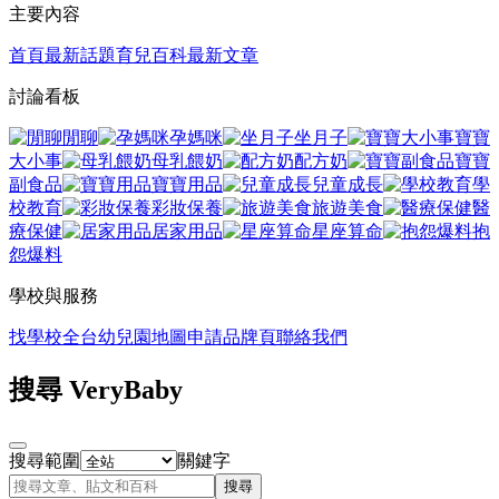
主要內容
首頁
最新話題
育兒百科
最新文章
討論看板
閒聊
孕媽咪
坐月子
寶寶
大小事
母乳餵奶
配方奶
寶寶
副食品
寶寶用品
兒童成長
學
校教育
彩妝保養
旅遊美食
醫
療保健
居家用品
星座算命
抱
怨爆料
學校與服務
找學校
全台幼兒園地圖
申請品牌頁
聯絡我們
搜尋 VeryBaby
搜尋範圍
關鍵字
搜尋