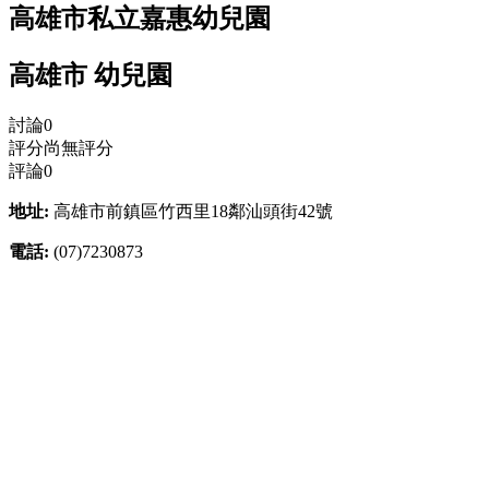
高雄市私立嘉惠幼兒園
高雄市 幼兒園
討論
0
評分
尚無評分
評論
0
地址:
高雄市前鎮區竹西里18鄰汕頭街42號
電話:
(07)7230873