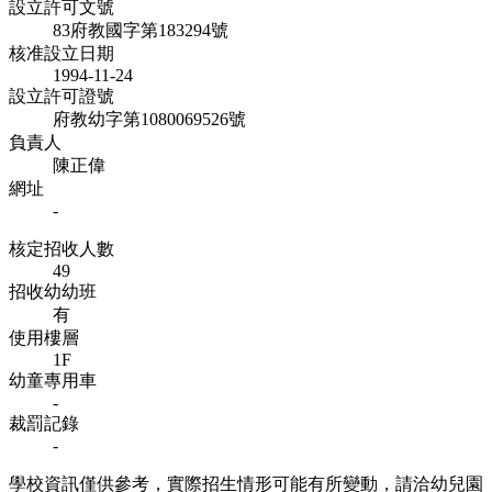
設立許可文號
83府教國字第183294號
核准設立日期
1994-11-24
設立許可證號
府教幼字第1080069526號
負責人
陳正偉
網址
-
核定招收人數
49
招收幼幼班
有
使用樓層
1F
幼童專用車
-
裁罰記錄
-
學校資訊僅供參考，實際招生情形可能有所變動，請洽幼兒園