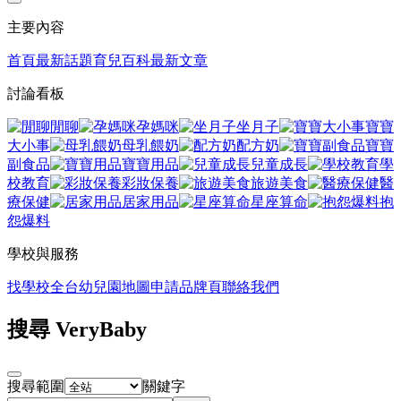
主要內容
首頁
最新話題
育兒百科
最新文章
討論看板
閒聊
孕媽咪
坐月子
寶寶
大小事
母乳餵奶
配方奶
寶寶
副食品
寶寶用品
兒童成長
學
校教育
彩妝保養
旅遊美食
醫
療保健
居家用品
星座算命
抱
怨爆料
學校與服務
找學校
全台幼兒園地圖
申請品牌頁
聯絡我們
搜尋 VeryBaby
搜尋範圍
關鍵字