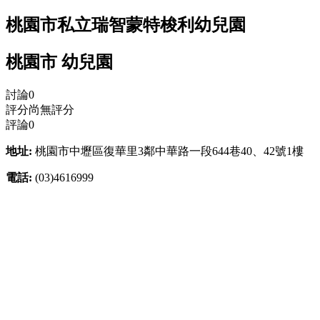
桃園市私立瑞智蒙特梭利幼兒園
桃園市 幼兒園
討論
0
評分
尚無評分
評論
0
地址:
桃園市中壢區復華里3鄰中華路一段644巷40、42號1樓
電話:
(03)4616999