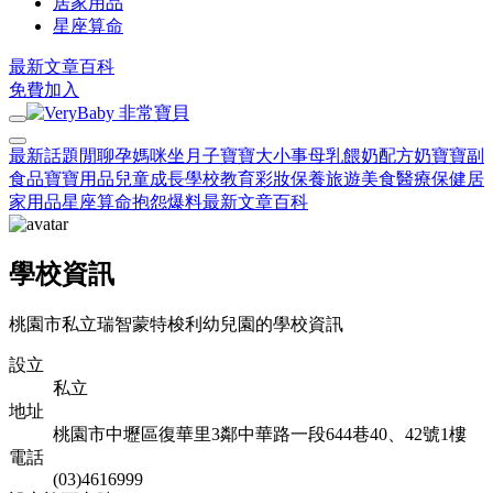
居家用品
星座算命
最新文章
百科
免費加入
最新話題
閒聊
孕媽咪
坐月子
寶寶大小事
母乳餵奶
配方奶
寶寶副
食品
寶寶用品
兒童成長
學校教育
彩妝保養
旅遊美食
醫療保健
居
家用品
星座算命
抱怨爆料
最新文章
百科
學校資訊
桃園市私立瑞智蒙特梭利幼兒園的學校資訊
設立
私立
地址
桃園市中壢區復華里3鄰中華路一段644巷40、42號1樓
電話
(03)4616999