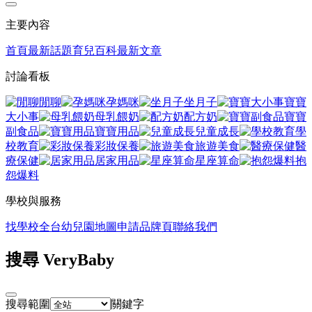
主要內容
首頁
最新話題
育兒百科
最新文章
討論看板
閒聊
孕媽咪
坐月子
寶寶
大小事
母乳餵奶
配方奶
寶寶
副食品
寶寶用品
兒童成長
學
校教育
彩妝保養
旅遊美食
醫
療保健
居家用品
星座算命
抱
怨爆料
學校與服務
找學校
全台幼兒園地圖
申請品牌頁
聯絡我們
搜尋 VeryBaby
搜尋範圍
關鍵字