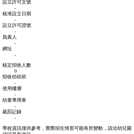
設立許可文號
-
核准設立日期
-
設立許可證號
-
負責人
-
網址
-
核定招收人數
0
招收幼幼班
-
使用樓層
-
幼童專用車
-
裁罰記錄
-
學校資訊僅供參考，實際招生情形可能有所變動，請洽幼兒園