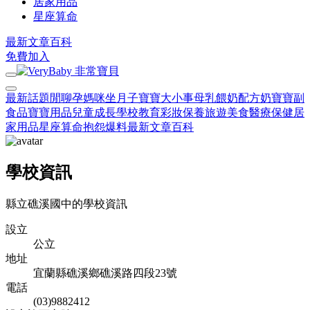
居家用品
星座算命
最新文章
百科
免費加入
最新話題
閒聊
孕媽咪
坐月子
寶寶大小事
母乳餵奶
配方奶
寶寶副
食品
寶寶用品
兒童成長
學校教育
彩妝保養
旅遊美食
醫療保健
居
家用品
星座算命
抱怨爆料
最新文章
百科
學校資訊
縣立礁溪國中的學校資訊
設立
公立
地址
宜蘭縣礁溪鄉礁溪路四段23號
電話
(03)9882412