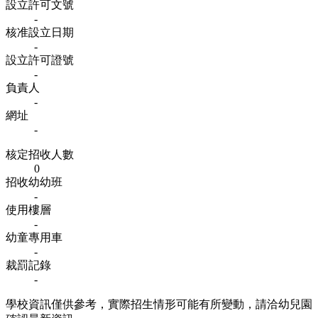
設立許可文號
-
核准設立日期
-
設立許可證號
-
負責人
-
網址
-
核定招收人數
0
招收幼幼班
-
使用樓層
-
幼童專用車
-
裁罰記錄
-
學校資訊僅供參考，實際招生情形可能有所變動，請洽幼兒園