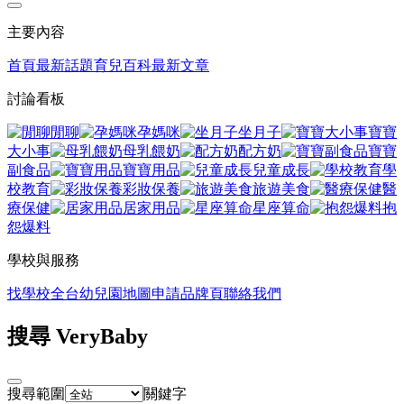
主要內容
首頁
最新話題
育兒百科
最新文章
討論看板
閒聊
孕媽咪
坐月子
寶寶
大小事
母乳餵奶
配方奶
寶寶
副食品
寶寶用品
兒童成長
學
校教育
彩妝保養
旅遊美食
醫
療保健
居家用品
星座算命
抱
怨爆料
學校與服務
找學校
全台幼兒園地圖
申請品牌頁
聯絡我們
搜尋 VeryBaby
搜尋範圍
關鍵字