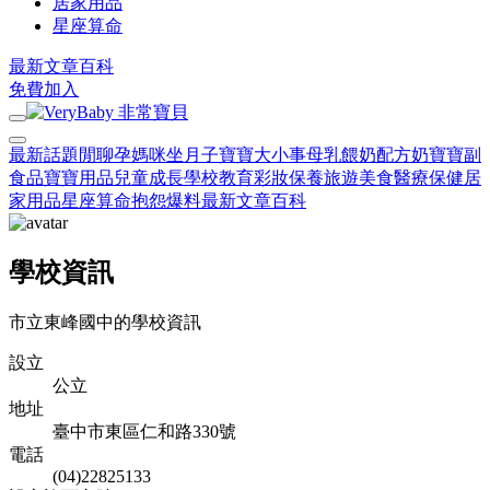
居家用品
星座算命
最新文章
百科
免費加入
最新話題
閒聊
孕媽咪
坐月子
寶寶大小事
母乳餵奶
配方奶
寶寶副
食品
寶寶用品
兒童成長
學校教育
彩妝保養
旅遊美食
醫療保健
居
家用品
星座算命
抱怨爆料
最新文章
百科
學校資訊
市立東峰國中的學校資訊
設立
公立
地址
臺中市東區仁和路330號
電話
(04)22825133