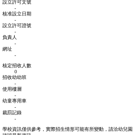
設立許可文號
-
核准設立日期
-
設立許可證號
-
負責人
-
網址
-
核定招收人數
0
招收幼幼班
-
使用樓層
-
幼童專用車
-
裁罰記錄
-
學校資訊僅供參考，實際招生情形可能有所變動，請洽幼兒園