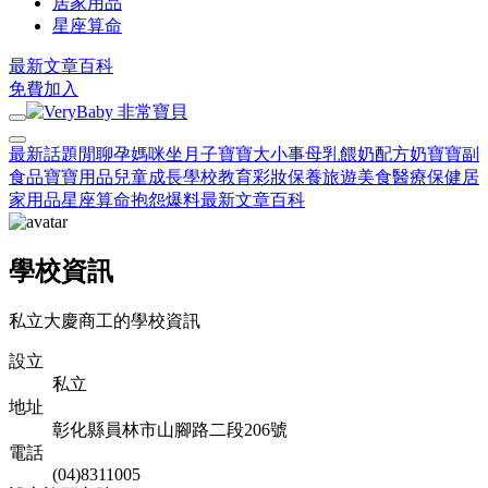
居家用品
星座算命
最新文章
百科
免費加入
最新話題
閒聊
孕媽咪
坐月子
寶寶大小事
母乳餵奶
配方奶
寶寶副
食品
寶寶用品
兒童成長
學校教育
彩妝保養
旅遊美食
醫療保健
居
家用品
星座算命
抱怨爆料
最新文章
百科
學校資訊
私立大慶商工的學校資訊
設立
私立
地址
彰化縣員林市山腳路二段206號
電話
(04)8311005