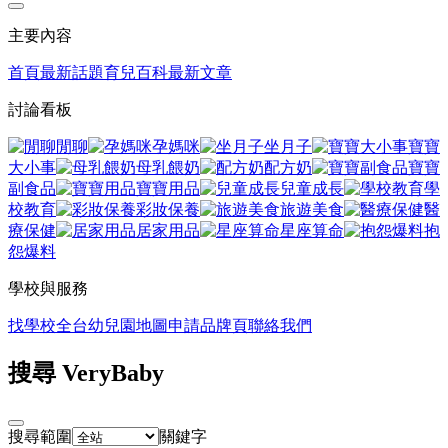
主要內容
首頁
最新話題
育兒百科
最新文章
討論看板
閒聊
孕媽咪
坐月子
寶寶
大小事
母乳餵奶
配方奶
寶寶
副食品
寶寶用品
兒童成長
學
校教育
彩妝保養
旅遊美食
醫
療保健
居家用品
星座算命
抱
怨爆料
學校與服務
找學校
全台幼兒園地圖
申請品牌頁
聯絡我們
搜尋 VeryBaby
搜尋範圍
關鍵字