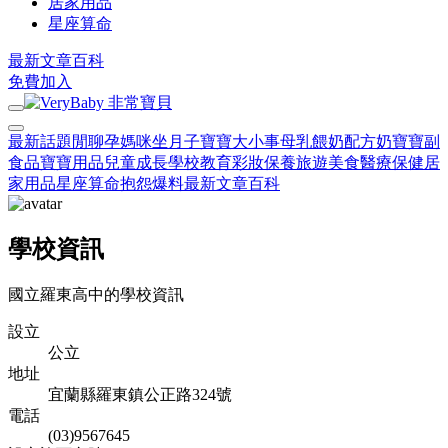
居家用品
星座算命
最新文章
百科
免費加入
最新話題
閒聊
孕媽咪
坐月子
寶寶大小事
母乳餵奶
配方奶
寶寶副
食品
寶寶用品
兒童成長
學校教育
彩妝保養
旅遊美食
醫療保健
居
家用品
星座算命
抱怨爆料
最新文章
百科
學校資訊
國立羅東高中的學校資訊
設立
公立
地址
宜蘭縣羅東鎮公正路324號
電話
(03)9567645