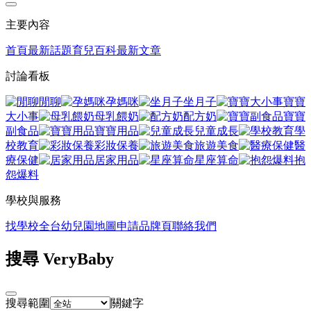
主要內容
首頁
最新話題
育兒百科
最新文章
討論看板
閒聊
孕媽咪
坐月子
寶寶
大小事
母乳餵奶
配方奶
寶寶
副食品
寶寶用品
兒童成長
學
校教育
彩妝保養
旅遊美食
醫
療保健
居家用品
星座算命
抱
怨爆料
學校與服務
找學校
全台幼兒園地圖
申請品牌頁
聯絡我們
搜尋 VeryBaby
搜尋範圍
關鍵字