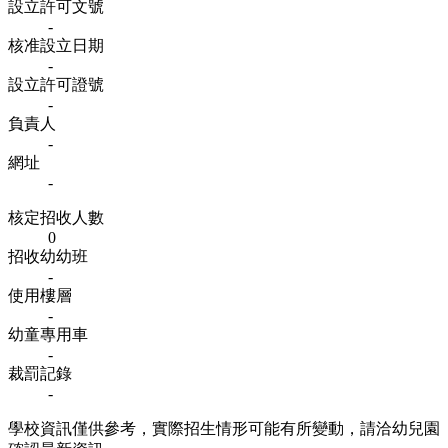
設立許可文號
-
核准設立日期
-
設立許可證號
-
負責人
-
網址
-
核定招收人數
0
招收幼幼班
-
使用樓層
-
幼童專用車
-
裁罰記錄
-
學校資訊僅供參考，實際招生情形可能有所變動，請洽幼兒園