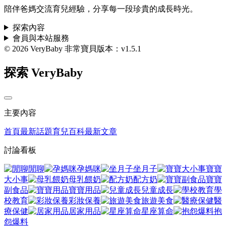
陪伴爸媽交流育兒經驗，分享每一段珍貴的成長時光。
探索內容
會員與本站服務
© 2026 VeryBaby 非常寶貝
版本：v1.5.1
探索 VeryBaby
主要內容
首頁
最新話題
育兒百科
最新文章
討論看板
閒聊
孕媽咪
坐月子
寶寶
大小事
母乳餵奶
配方奶
寶寶
副食品
寶寶用品
兒童成長
學
校教育
彩妝保養
旅遊美食
醫
療保健
居家用品
星座算命
抱
怨爆料