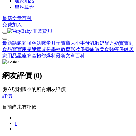
居家用品
星座算命
最新文章
百科
免費加入
最新話題
閒聊
孕媽咪
坐月子
寶寶大小事
母乳餵奶
配方奶
寶寶副
食品
寶寶用品
兒童成長
學校教育
彩妝保養
旅遊美食
醫療保健
居
家用品
星座算命
抱怨爆料
最新文章
百科
網友評價 (0)
縣立明利國小的所有網友評價
評價
目前尚未有評價
1