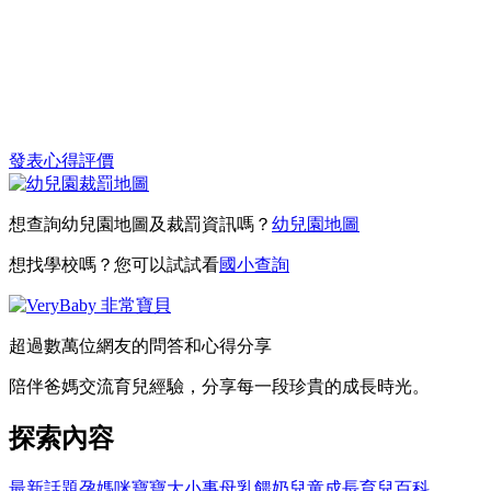
發表心得評價
想查詢幼兒園地圖及裁罰資訊嗎？
幼兒園地圖
想找學校嗎？您可以試試看
國小查詢
超過數萬位網友的問答和心得分享
陪伴爸媽交流育兒經驗，分享每一段珍貴的成長時光。
探索內容
最新話題
孕媽咪
寶寶大小事
母乳餵奶
兒童成長
育兒百科