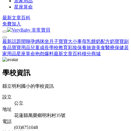
居家用品
星座算命
最新文章
百科
免費加入
最新話題
閒聊
孕媽咪
坐月子
寶寶大小事
母乳餵奶
配方奶
寶寶副
食品
寶寶用品
兒童成長
學校教育
彩妝保養
旅遊美食
醫療保健
居
家用品
星座算命
抱怨爆料
最新文章
百科
積分商城
學校資訊
縣立明利國小的學校資訊
設立
公立
地址
花蓮縣萬榮鄉明利村35號
電話
(03)8751048