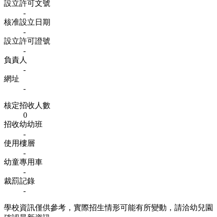
設立許可文號
-
核准設立日期
-
設立許可證號
-
負責人
-
網址
-
核定招收人數
0
招收幼幼班
-
使用樓層
-
幼童專用車
-
裁罰記錄
-
學校資訊僅供參考，實際招生情形可能有所變動，請洽幼兒園