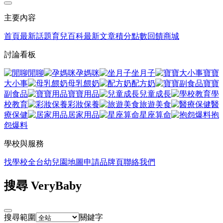
主要內容
首頁
最新話題
育兒百科
最新文章
積分點數回饋商城
討論看板
閒聊
孕媽咪
坐月子
寶寶
大小事
母乳餵奶
配方奶
寶寶
副食品
寶寶用品
兒童成長
學
校教育
彩妝保養
旅遊美食
醫
療保健
居家用品
星座算命
抱
怨爆料
學校與服務
找學校
全台幼兒園地圖
申請品牌頁
聯絡我們
搜尋 VeryBaby
搜尋範圍
關鍵字