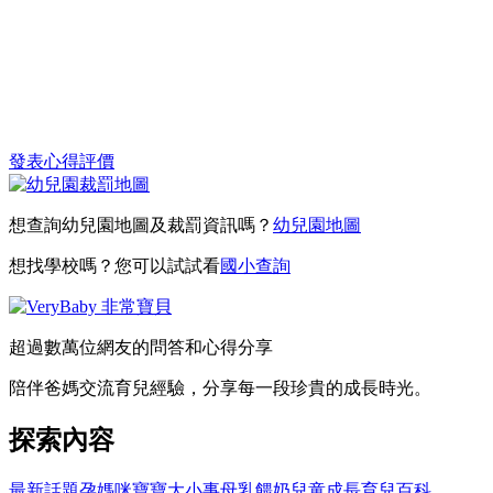
發表心得評價
想查詢幼兒園地圖及裁罰資訊嗎？
幼兒園地圖
想找學校嗎？您可以試試看
國小查詢
超過數萬位網友的問答和心得分享
陪伴爸媽交流育兒經驗，分享每一段珍貴的成長時光。
探索內容
最新話題
孕媽咪
寶寶大小事
母乳餵奶
兒童成長
育兒百科