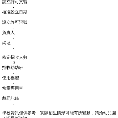
設立許可文號
-
核准設立日期
-
設立許可證號
-
負責人
-
網址
-
核定招收人數
0
招收幼幼班
-
使用樓層
-
幼童專用車
-
裁罰記錄
-
學校資訊僅供參考，實際招生情形可能有所變動，請洽幼兒園