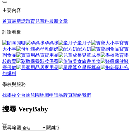
主要內容
首頁
最新話題
育兒百科
最新文章
討論看板
閒聊
孕媽咪
坐月子
寶寶
大小事
母乳餵奶
配方奶
寶寶
副食品
寶寶用品
兒童成長
學
校教育
彩妝保養
旅遊美食
醫
療保健
居家用品
星座算命
抱
怨爆料
學校與服務
找學校
全台幼兒園地圖
申請品牌頁
聯絡我們
搜尋 VeryBaby
搜尋範圍
關鍵字