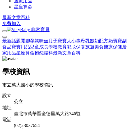
居家用品
星座算命
最新文章
百科
免費加入
最新話題
閒聊
孕媽咪
坐月子
寶寶大小事
母乳餵奶
配方奶
寶寶副
食品
寶寶用品
兒童成長
學校教育
彩妝保養
旅遊美食
醫療保健
居
家用品
星座算命
抱怨爆料
最新文章
百科
學校資訊
市立萬大國小的學校資訊
設立
公立
地址
臺北市萬華區全德里萬大路346號
電話
(02)23037654