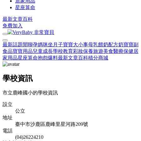
居家用品
星座算命
最新文章
百科
免費加入
最新話題
閒聊
孕媽咪
坐月子
寶寶大小事
母乳餵奶
配方奶
寶寶副
食品
寶寶用品
兒童成長
學校教育
彩妝保養
旅遊美食
醫療保健
居
家用品
星座算命
抱怨爆料
最新文章
百科
積分商城
學校資訊
市立鹿峰國小的學校資訊
設立
公立
地址
臺中市沙鹿區鹿峰里星河路209號
電話
(04)26224210