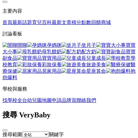
主要內容
首頁
最新話題
育兒百科
最新文章
積分點數回饋商城
討論看板
閒聊
孕媽咪
坐月子
寶寶
大小事
母乳餵奶
配方奶
寶寶
副食品
寶寶用品
兒童成長
學
校教育
彩妝保養
旅遊美食
醫
療保健
居家用品
星座算命
抱
怨爆料
學校與服務
找學校
全台幼兒園地圖
申請品牌頁
聯絡我們
搜尋 VeryBaby
搜尋範圍
關鍵字