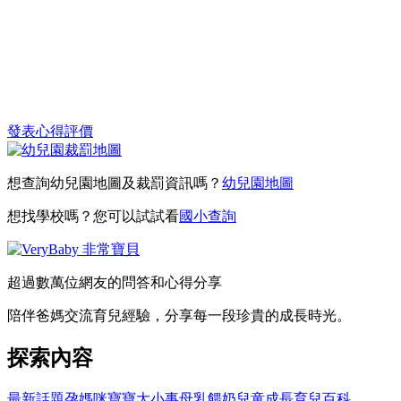
發表心得評價
想查詢幼兒園地圖及裁罰資訊嗎？
幼兒園地圖
想找學校嗎？您可以試試看
國小查詢
超過數萬位網友的問答和心得分享
陪伴爸媽交流育兒經驗，分享每一段珍貴的成長時光。
探索內容
最新話題
孕媽咪
寶寶大小事
母乳餵奶
兒童成長
育兒百科