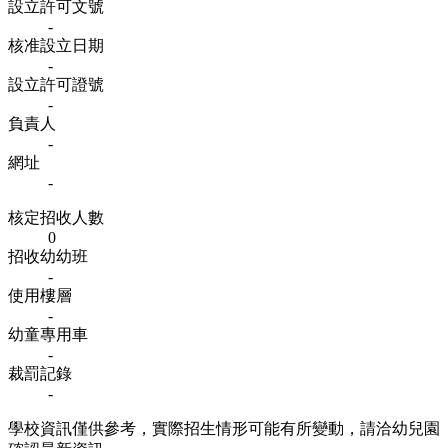
設立許可文號
-
核准設立日期
-
設立許可證號
-
負責人
-
網址
-
核定招收人數
0
招收幼幼班
-
使用樓層
-
幼童專用車
-
裁罰記錄
-
學校資訊僅供參考，實際招生情形可能有所變動，請洽幼兒園