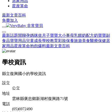
居家用品
星座算命
最新文章
百科
免費加入
最新話題
閒聊
孕媽咪
坐月子
寶寶大小事
母乳餵奶
配方奶
寶寶副
食品
寶寶用品
兒童成長
學校教育
彩妝保養
旅遊美食
醫療保健
居
家用品
星座算命
抱怨爆料
最新文章
百科
學校資訊
縣立復興國小的學校資訊
設立
公立
地址
雲林縣褒忠鄉新湖村復興路71號
電話
(05)6972490