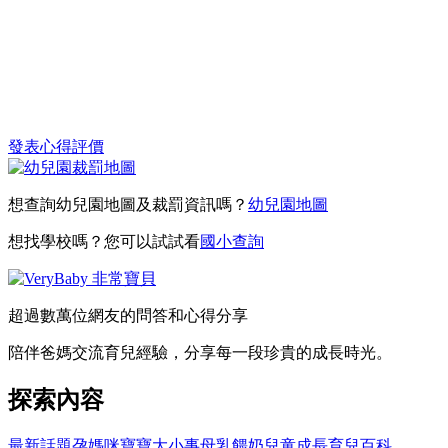
發表心得評價
想查詢幼兒園地圖及裁罰資訊嗎？
幼兒園地圖
想找學校嗎？您可以試試看
國小查詢
超過數萬位網友的問答和心得分享
陪伴爸媽交流育兒經驗，分享每一段珍貴的成長時光。
探索內容
最新話題
孕媽咪
寶寶大小事
母乳餵奶
兒童成長
育兒百科