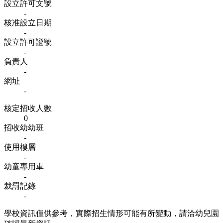
設立許可文號
-
核准設立日期
-
設立許可證號
-
負責人
-
網址
-
核定招收人數
0
招收幼幼班
-
使用樓層
-
幼童專用車
-
裁罰記錄
-
學校資訊僅供參考，實際招生情形可能有所變動，請洽幼兒園