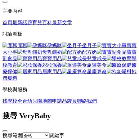
主要內容
首頁
最新話題
育兒百科
最新文章
討論看板
閒聊
孕媽咪
坐月子
寶寶
大小事
母乳餵奶
配方奶
寶寶
副食品
寶寶用品
兒童成長
學
校教育
彩妝保養
旅遊美食
醫
療保健
居家用品
星座算命
抱
怨爆料
學校與服務
找學校
全台幼兒園地圖
申請品牌頁
聯絡我們
搜尋 VeryBaby
搜尋範圍
關鍵字