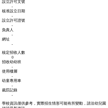
設立許可文號
-
核准設立日期
-
設立許可證號
-
負責人
-
網址
-
核定招收人數
0
招收幼幼班
-
使用樓層
-
幼童專用車
-
裁罰記錄
-
學校資訊僅供參考，實際招生情形可能有所變動，請洽幼兒園