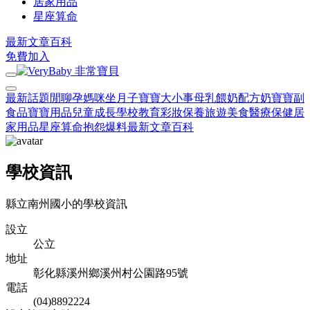
居家用品
星座算命
最新文章
百科
免費加入
最新話題
閒聊
孕媽咪
坐月子
寶寶大小事
母乳餵奶
配方奶
寶寶副
食品
寶寶用品
兒童成長
學校教育
彩妝保養
旅遊美食
醫療保健
居
家用品
星座算命
抱怨爆料
最新文章
百科
學校資訊
縣立南州國小的學校資訊
設立
公立
地址
彰化縣溪州鄉溪州村公園路95號
電話
(04)8892224