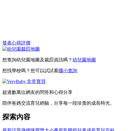
發表心得評價
想查詢幼兒園地圖及裁罰資訊嗎？
幼兒園地圖
想找學校嗎？您可以試試看
國小查詢
超過數萬位網友的問答和心得分享
陪伴爸媽交流育兒經驗，分享每一段珍貴的成長時光。
探索內容
最新話題
孕媽咪
寶寶大小事
母乳餵奶
兒童成長
育兒百科