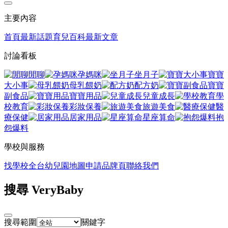
主要內容
首頁
最新話題
育兒百科
最新文章
討論看板
閒聊
孕媽咪
坐月子
寶寶
大小事
母乳餵奶
配方奶
寶寶
副食品
寶寶用品
兒童成長
學
校教育
彩妝保養
旅遊美食
醫
療保健
居家用品
星座算命
抱
怨爆料
學校與服務
找學校
全台幼兒園地圖
申請品牌頁
聯絡我們
搜尋 VeryBaby
搜尋範圍
關鍵字