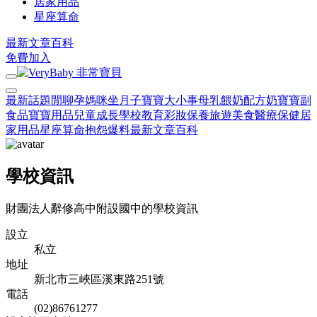
居家用品
星座算命
最新文章
百科
免費加入
最新話題
閒聊
孕媽咪
坐月子
寶寶大小事
母乳餵奶
配方奶
寶寶副
食品
寶寶用品
兒童成長
學校教育
彩妝保養
旅遊美食
醫療保健
居
家用品
星座算命
抱怨爆料
最新文章
百科
學校資訊
財團法人辭修高中附設國中的學校資訊
設立
私立
地址
新北市三峽區溪東路251號
電話
(02)86761277