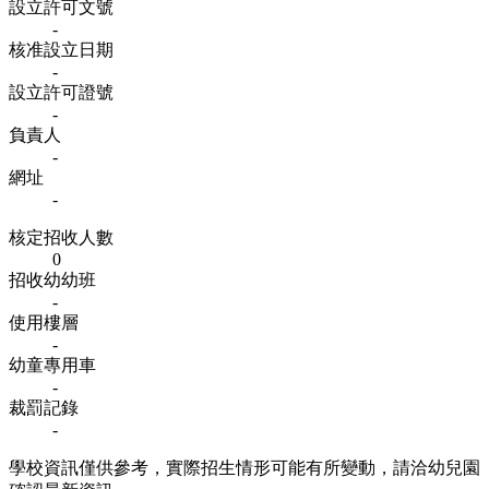
設立許可文號
-
核准設立日期
-
設立許可證號
-
負責人
-
網址
-
核定招收人數
0
招收幼幼班
-
使用樓層
-
幼童專用車
-
裁罰記錄
-
學校資訊僅供參考，實際招生情形可能有所變動，請洽幼兒園