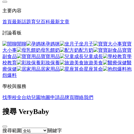
主要內容
首頁
最新話題
育兒百科
最新文章
討論看板
閒聊
孕媽咪
坐月子
寶寶
大小事
母乳餵奶
配方奶
寶寶
副食品
寶寶用品
兒童成長
學
校教育
彩妝保養
旅遊美食
醫
療保健
居家用品
星座算命
抱
怨爆料
學校與服務
找學校
全台幼兒園地圖
申請品牌頁
聯絡我們
搜尋 VeryBaby
搜尋範圍
關鍵字