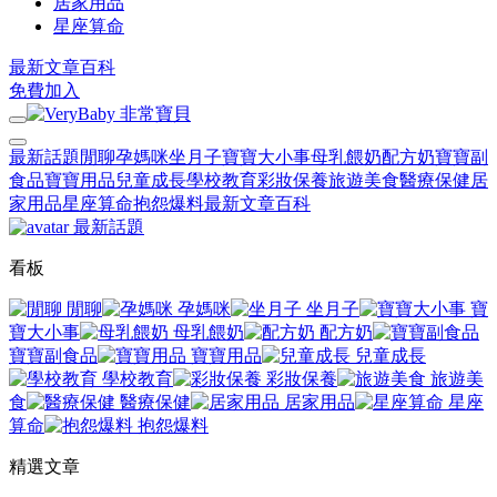
居家用品
星座算命
最新文章
百科
免費加入
最新話題
閒聊
孕媽咪
坐月子
寶寶大小事
母乳餵奶
配方奶
寶寶副
食品
寶寶用品
兒童成長
學校教育
彩妝保養
旅遊美食
醫療保健
居
家用品
星座算命
抱怨爆料
最新文章
百科
最新話題
看板
閒聊
孕媽咪
坐月子
寶
寶大小事
母乳餵奶
配方奶
寶寶副食品
寶寶用品
兒童成長
學校教育
彩妝保養
旅遊美
食
醫療保健
居家用品
星座
算命
抱怨爆料
精選文章