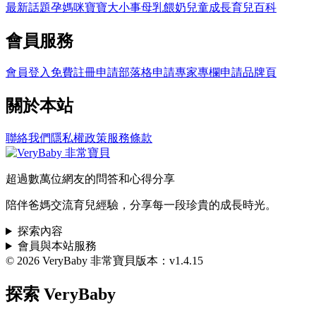
最新話題
孕媽咪
寶寶大小事
母乳餵奶
兒童成長
育兒百科
會員服務
會員登入
免費註冊
申請部落格
申請專家專欄
申請品牌頁
關於本站
聯絡我們
隱私權政策
服務條款
超過數萬位網友的問答和心得分享
陪伴爸媽交流育兒經驗，分享每一段珍貴的成長時光。
探索內容
會員與本站服務
© 2026 VeryBaby 非常寶貝
版本：v1.4.15
探索 VeryBaby