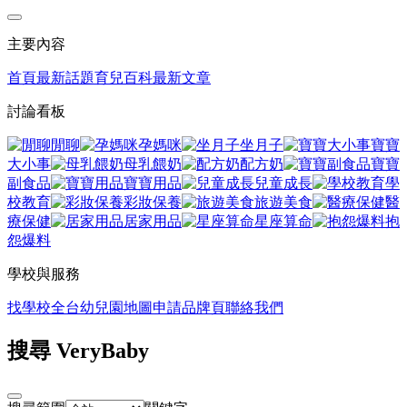
主要內容
首頁
最新話題
育兒百科
最新文章
討論看板
閒聊
孕媽咪
坐月子
寶寶
大小事
母乳餵奶
配方奶
寶寶
副食品
寶寶用品
兒童成長
學
校教育
彩妝保養
旅遊美食
醫
療保健
居家用品
星座算命
抱
怨爆料
學校與服務
找學校
全台幼兒園地圖
申請品牌頁
聯絡我們
搜尋 VeryBaby