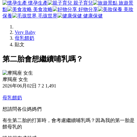
懷孕生產
親子育兒
旅遊景
點
美食攻略
好物分享
美妝
保養
毛孩世界
健康保健
Very Baby
母乳餵奶
貼文
第二胎會想繼續哺乳嗎？
摩羯座 女生
2026年06月02日
7
2
1,491
母乳餵奶
想請問各位媽媽們
有生第二胎的打算時，會考慮繼續哺乳嗎？因為我的第一胎是
餵母乳的