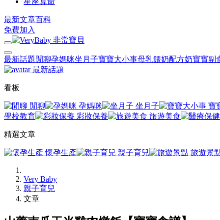
星座算命
最新文章
百科
免費加入
最新話題
閒聊
孕媽咪
坐月子
寶寶大小事
母乳餵奶
配方奶
寶寶副
最新話題
看板
閒聊
孕媽咪
坐月子
寶
學校教育
彩妝保養
旅遊美食
精選文章
懷孕生產
親子育兒
旅遊景
Very Baby
親子育兒
文章