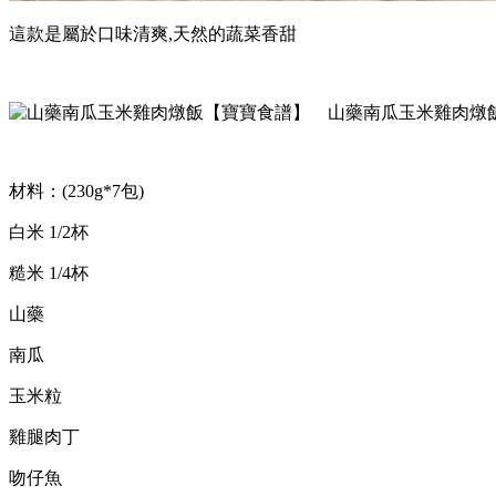
這款是屬於口味清爽
,
天然的蔬菜香甜
山藥南瓜玉米雞肉燉
材料：(230g*7包)
白米
1/2
杯
糙米
1/4
杯
山藥
南瓜
玉米粒
雞腿肉丁
吻仔魚