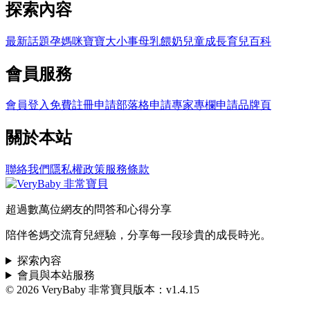
探索內容
最新話題
孕媽咪
寶寶大小事
母乳餵奶
兒童成長
育兒百科
會員服務
會員登入
免費註冊
申請部落格
申請專家專欄
申請品牌頁
關於本站
聯絡我們
隱私權政策
服務條款
超過數萬位網友的問答和心得分享
陪伴爸媽交流育兒經驗，分享每一段珍貴的成長時光。
探索內容
會員與本站服務
© 2026 VeryBaby 非常寶貝
版本：v1.4.15