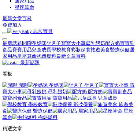
居家用品
星座算命
最新文章
百科
免費加入
最新話題
閒聊
孕媽咪
坐月子
寶寶大小事
母乳餵奶
配方奶
寶寶副
食品
寶寶用品
兒童成長
學校教育
彩妝保養
旅遊美食
醫療保健
居
家用品
星座算命
抱怨爆料
最新文章
百科
最新話題
看板
閒聊
孕媽咪
坐月子
寶
寶大小事
母乳餵奶
配方奶
寶寶副食品
寶寶用品
兒童成長
學校教育
彩妝保養
旅遊美
食
醫療保健
居家用品
星座
算命
抱怨爆料
精選文章