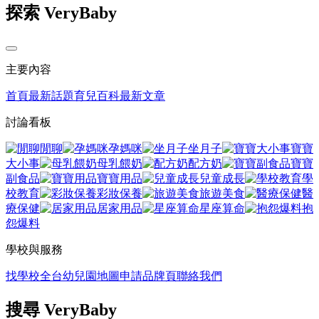
探索 VeryBaby
主要內容
首頁
最新話題
育兒百科
最新文章
討論看板
閒聊
孕媽咪
坐月子
寶寶
大小事
母乳餵奶
配方奶
寶寶
副食品
寶寶用品
兒童成長
學
校教育
彩妝保養
旅遊美食
醫
療保健
居家用品
星座算命
抱
怨爆料
學校與服務
找學校
全台幼兒園地圖
申請品牌頁
聯絡我們
搜尋 VeryBaby