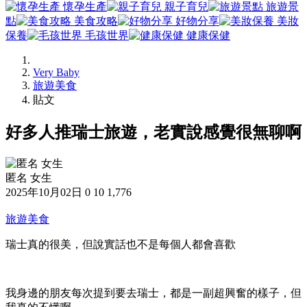
懷孕生產
親子育兒
旅遊景
點
美食攻略
好物分享
美妝
保養
毛孩世界
健康保健
Very Baby
旅遊美食
貼文
好多人推瑞士旅遊，老實說感覺很無聊啊
匿名 女生
2025年10月02日
0
10
1,776
旅遊美食
瑞士真的很美，但說實話也不是每個人都會喜歡
我身邊的朋友每次提到要去瑞士，都是一副超興奮的樣子，但