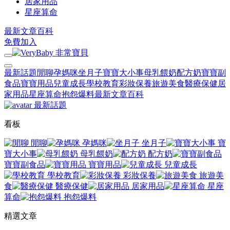
居家用品
星座算命
最新文章
百科
免費加入
最新話題
閒聊
孕媽咪
坐月子
寶寶大小事
母乳餵奶
配方奶
寶寶副
食品
寶寶用品
兒童成長
學校教育
彩妝保養
旅遊美食
醫療保健
居
家用品
星座算命
抱怨爆料
最新文章
百科
最新話題
看板
閒聊
孕媽咪
坐月子
寶
寶大小事
母乳餵奶
配方奶
寶寶副食品
寶寶用品
兒童成長
學校教育
彩妝保養
旅遊美
食
醫療保健
居家用品
星座
算命
抱怨爆料
精選文章