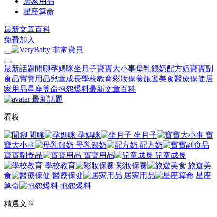
居家用品
星座算命
最新文章
百科
免費加入
最新話題
閒聊
孕媽咪
坐月子
寶寶大小事
母乳餵奶
配方奶
寶寶副
食品
寶寶用品
兒童成長
學校教育
彩妝保養
旅遊美食
醫療保健
居
家用品
星座算命
抱怨爆料
最新文章
百科
最新話題
看板
閒聊
孕媽咪
坐月子
寶
寶大小事
母乳餵奶
配方奶
寶寶副食品
寶寶用品
兒童成長
學校教育
彩妝保養
旅遊美
食
醫療保健
居家用品
星座
算命
抱怨爆料
精選文章