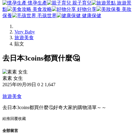
懷孕生產
親子育兒
旅遊景
點
美食攻略
好物分享
美妝
保養
毛孩世界
健康保健
Very Baby
旅遊美食
貼文
去日本3coins都買什麼🤔
素素 女生
2025年09月09日
0
2
1,647
旅遊美食
去日本3coins都買什麼🤔好奇大家的購物清單～～
給推
回覆
收藏
全部留言