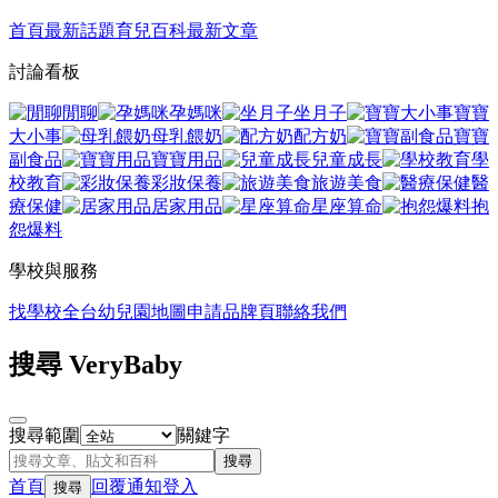
首頁
最新話題
育兒百科
最新文章
討論看板
閒聊
孕媽咪
坐月子
寶寶
大小事
母乳餵奶
配方奶
寶寶
副食品
寶寶用品
兒童成長
學
校教育
彩妝保養
旅遊美食
醫
療保健
居家用品
星座算命
抱
怨爆料
學校與服務
找學校
全台幼兒園地圖
申請品牌頁
聯絡我們
搜尋 VeryBaby
搜尋範圍
關鍵字
搜尋
首頁
回覆
通知
登入
搜尋