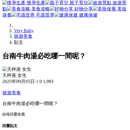
懷孕生產
親子育兒
旅遊景
點
美食攻略
好物分享
美妝
保養
毛孩世界
健康保健
Very Baby
旅遊美食
貼文
台南牛肉湯必吃哪一間呢？
天秤座 女生
2025年09月05日
1
0
1,993
旅遊美食
台南牛肉湯必吃哪一間呢？
給推
回覆
收藏
回覆貼文