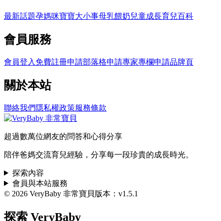
最新話題
孕媽咪
寶寶大小事
母乳餵奶
兒童成長
育兒百科
會員服務
會員登入
免費註冊
申請部落格
申請專家專欄
申請品牌頁
關於本站
聯絡我們
隱私權政策
服務條款
超過數萬位網友的問答和心得分享
陪伴爸媽交流育兒經驗，分享每一段珍貴的成長時光。
探索內容
會員與本站服務
© 2026 VeryBaby 非常寶貝
版本：v1.5.1
探索 VeryBaby