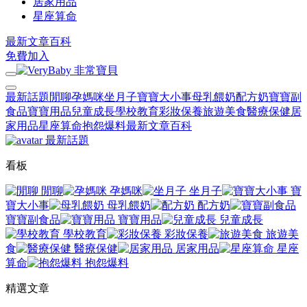
居家用品
星座算命
最新文章
百科
免費加入
最新話題
閒聊
孕媽咪
坐月子
寶寶大小事
母乳餵奶
配方奶
寶寶副
食品
寶寶用品
兒童成長
學校教育
彩妝保養
旅遊美食
醫療保健
居
家用品
星座算命
抱怨爆料
最新文章
百科
最新話題
看板
閒聊
孕媽咪
坐月子
寶
寶大小事
母乳餵奶
配方奶
寶寶副食品
寶寶用品
兒童成長
學校教育
彩妝保養
旅遊美
食
醫療保健
居家用品
星座
算命
抱怨爆料
精選文章