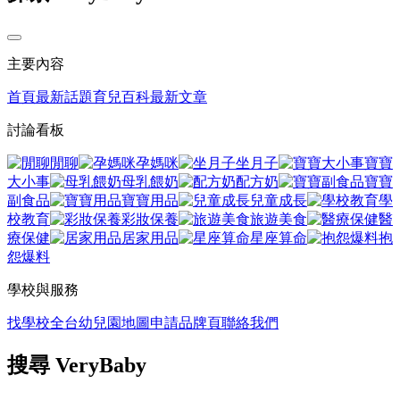
主要內容
首頁
最新話題
育兒百科
最新文章
討論看板
閒聊
孕媽咪
坐月子
寶寶
大小事
母乳餵奶
配方奶
寶寶
副食品
寶寶用品
兒童成長
學
校教育
彩妝保養
旅遊美食
醫
療保健
居家用品
星座算命
抱
怨爆料
學校與服務
找學校
全台幼兒園地圖
申請品牌頁
聯絡我們
搜尋 VeryBaby