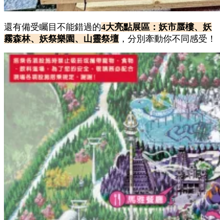
還有備受矚目不能錯過的
4大亮點展區：妖市蜃樓、妖
霧森林、妖祭樂園、山靈祭壇
，分別牽動你不同感受！