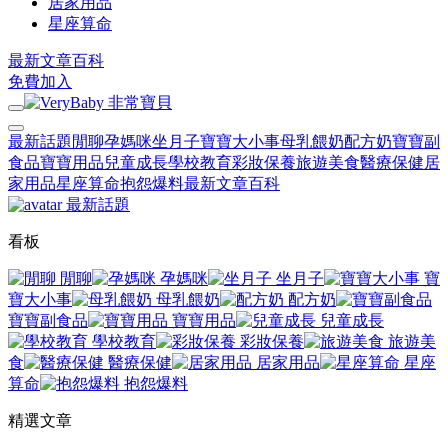
居家用品
星座算命
最新文章
百科
免費加入
最新話題
閒聊
孕媽咪
坐月子
寶寶大小事
母乳餵奶
配方奶
寶寶副
食品
寶寶用品
兒童成長
學校教育
彩妝保養
旅遊美食
醫療保健
居
家用品
星座算命
抱怨爆料
最新文章
百科
最新話題
看板
閒聊
孕媽咪
坐月子
寶
寶大小事
母乳餵奶
配方奶
寶寶副食品
寶寶用品
兒童成長
學校教育
彩妝保養
旅遊美
食
醫療保健
居家用品
星座
算命
抱怨爆料
精選文章