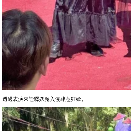
透過表演來詮釋妖魔入侵肆意狂歡。