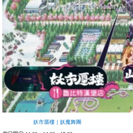
妖市蜃樓｜妖魔舞團