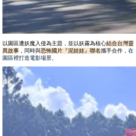
以園區遭妖魔入侵為主題，並以妖霧為核心
結合台灣靈
異故事
，同時與
恐怖國片『泥娃娃』聯名
攜手合作，
在
園區裡打造電影場景。