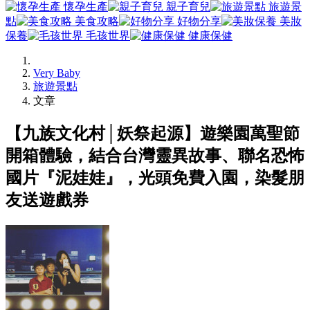
懷孕生產
親子育兒
旅遊景
點
美食攻略
好物分享
美妝
保養
毛孩世界
健康保健
Very Baby
旅遊景點
文章
【九族文化村│妖祭起源】遊樂園萬聖節
開箱體驗，結合台灣靈異故事、聯名恐怖
國片『泥娃娃』，光頭免費入園，染髮朋
友送遊戲券