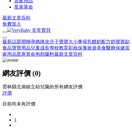
居家用品
星座算命
最新文章
百科
免費加入
最新話題
閒聊
孕媽咪
坐月子
寶寶大小事
母乳餵奶
配方奶
寶寶副
食品
寶寶用品
兒童成長
學校教育
彩妝保養
旅遊美食
醫療保健
居
家用品
星座算命
抱怨爆料
最新文章
百科
網友評價 (0)
雲林縣北港鎮立幼兒園的所有網友評價
評價
目前尚未有評價
1