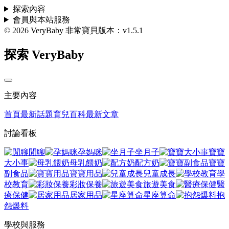
探索內容
會員與本站服務
© 2026 VeryBaby 非常寶貝
版本：v1.5.1
探索 VeryBaby
主要內容
首頁
最新話題
育兒百科
最新文章
討論看板
閒聊
孕媽咪
坐月子
寶寶
大小事
母乳餵奶
配方奶
寶寶
副食品
寶寶用品
兒童成長
學
校教育
彩妝保養
旅遊美食
醫
療保健
居家用品
星座算命
抱
怨爆料
學校與服務