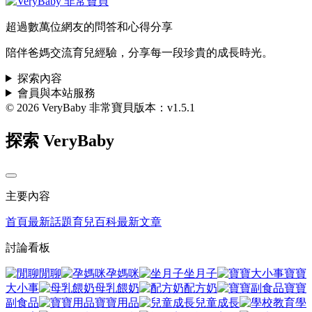
超過數萬位網友的問答和心得分享
陪伴爸媽交流育兒經驗，分享每一段珍貴的成長時光。
探索內容
會員與本站服務
© 2026 VeryBaby 非常寶貝
版本：v1.5.1
探索 VeryBaby
主要內容
首頁
最新話題
育兒百科
最新文章
討論看板
閒聊
孕媽咪
坐月子
寶寶
大小事
母乳餵奶
配方奶
寶寶
副食品
寶寶用品
兒童成長
學