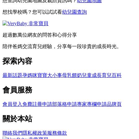
想查詢幼兒園地圖及裁罰資訊嗎？
幼兒園地圖
想找學校嗎？您可以試試看
幼兒園查詢
超過數萬位網友的問答和心得分享
陪伴爸媽交流育兒經驗，分享每一段珍貴的成長時光。
探索內容
最新話題
孕媽咪
寶寶大小事
母乳餵奶
兒童成長
育兒百科
會員服務
會員登入
免費註冊
申請部落格
申請專家專欄
申請品牌頁
關於本站
聯絡我們
隱私權政策
服務條款