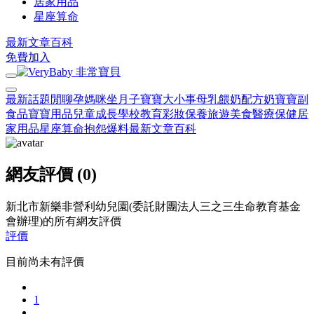
居家用品
星座算命
最新文章
百科
免費加入
最新話題
閒聊
孕媽咪
坐月子
寶寶大小事
母乳餵奶
配方奶
寶寶副
食品
寶寶用品
兒童成長
學校教育
彩妝保養
旅遊美食
醫療保健
居
家用品
星座算命
抱怨爆料
最新文章
百科
網友評價 (0)
新北市新樂非營利幼兒園(委託財團法人三之三生命教育基金
會辦理)的所有網友評價
評價
目前尚未有評價
1