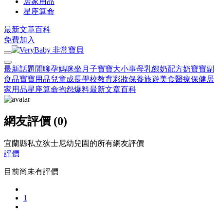
居家用品
星座算命
最新文章
百科
免費加入
最新話題
閒聊
孕媽咪
坐月子
寶寶大小事
母乳餵奶
配方奶
寶寶副
食品
寶寶用品
兒童成長
學校教育
彩妝保養
旅遊美食
醫療保健
居
家用品
星座算命
抱怨爆料
最新文章
百科
網友評價 (0)
宜蘭縣私立狄士尼幼兒園的所有網友評價
評價
目前尚未有評價
1