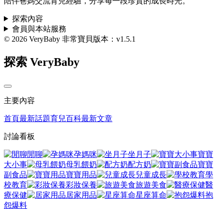
陪伴爸媽交流育兒經驗，分享每一段珍貴的成長時光。
探索內容
會員與本站服務
© 2026 VeryBaby 非常寶貝
版本：v1.5.1
探索 VeryBaby
主要內容
首頁
最新話題
育兒百科
最新文章
討論看板
閒聊
孕媽咪
坐月子
寶寶
大小事
母乳餵奶
配方奶
寶寶
副食品
寶寶用品
兒童成長
學
校教育
彩妝保養
旅遊美食
醫
療保健
居家用品
星座算命
抱
怨爆料