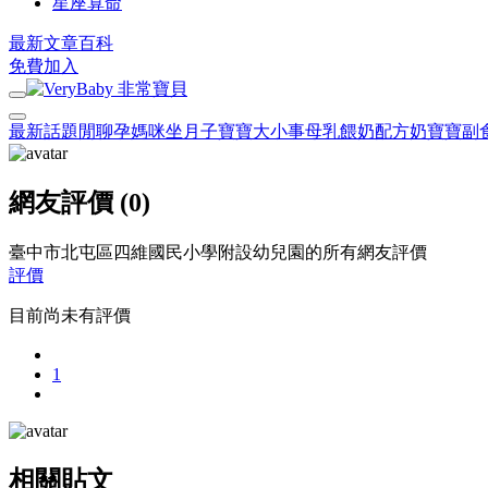
星座算命
最新文章
百科
免費加入
最新話題
閒聊
孕媽咪
坐月子
寶寶大小事
母乳餵奶
配方奶
寶寶副
網友評價 (0)
臺中市北屯區四維國民小學附設幼兒園的所有網友評價
評價
目前尚未有評價
1
相關貼文