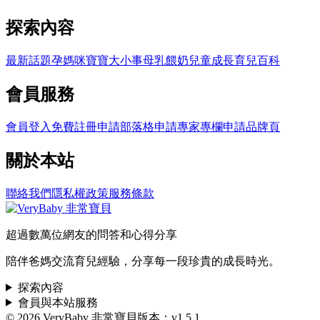
探索內容
最新話題
孕媽咪
寶寶大小事
母乳餵奶
兒童成長
育兒百科
會員服務
會員登入
免費註冊
申請部落格
申請專家專欄
申請品牌頁
關於本站
聯絡我們
隱私權政策
服務條款
超過數萬位網友的問答和心得分享
陪伴爸媽交流育兒經驗，分享每一段珍貴的成長時光。
探索內容
會員與本站服務
© 2026 VeryBaby 非常寶貝
版本：v1.5.1