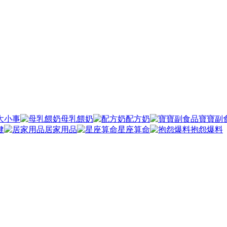
大小事
母乳餵奶
配方奶
寶寶副
健
居家用品
星座算命
抱怨爆料