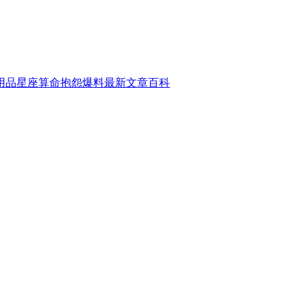
用品
星座算命
抱怨爆料
最新文章
百科