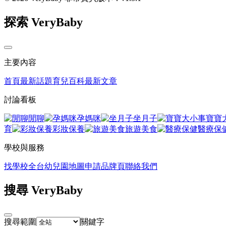
探索 VeryBaby
主要內容
首頁
最新話題
育兒百科
最新文章
討論看板
閒聊
孕媽咪
坐月子
寶寶
育
彩妝保養
旅遊美食
醫療保
學校與服務
找學校
全台幼兒園地圖
申請品牌頁
聯絡我們
搜尋 VeryBaby
搜尋範圍
關鍵字