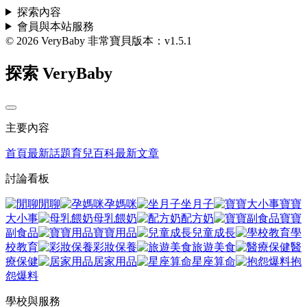
探索內容
會員與本站服務
© 2026 VeryBaby 非常寶貝
版本：v1.5.1
探索 VeryBaby
主要內容
首頁
最新話題
育兒百科
最新文章
討論看板
閒聊
孕媽咪
坐月子
寶寶
大小事
母乳餵奶
配方奶
寶寶
副食品
寶寶用品
兒童成長
學
校教育
彩妝保養
旅遊美食
醫
療保健
居家用品
星座算命
抱
怨爆料
學校與服務