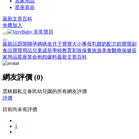
居家用品
星座算命
最新文章
百科
免費加入
最新話題
閒聊
孕媽咪
坐月子
寶寶大小事
母乳餵奶
配方奶
寶寶副
食品
寶寶用品
兒童成長
學校教育
彩妝保養
旅遊美食
醫療保健
居
家用品
星座算命
抱怨爆料
最新文章
百科
網友評價 (0)
雲林縣私立春民幼兒園的所有網友評價
評價
目前尚未有評價
1