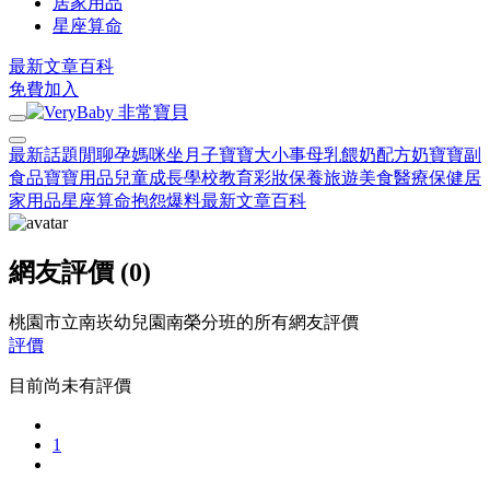
居家用品
星座算命
最新文章
百科
免費加入
最新話題
閒聊
孕媽咪
坐月子
寶寶大小事
母乳餵奶
配方奶
寶寶副
食品
寶寶用品
兒童成長
學校教育
彩妝保養
旅遊美食
醫療保健
居
家用品
星座算命
抱怨爆料
最新文章
百科
網友評價 (0)
桃園市立南崁幼兒園南榮分班的所有網友評價
評價
目前尚未有評價
1