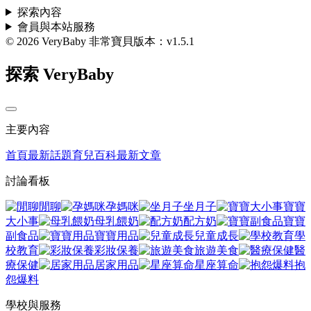
探索內容
會員與本站服務
© 2026 VeryBaby 非常寶貝
版本：v1.5.1
探索 VeryBaby
主要內容
首頁
最新話題
育兒百科
最新文章
討論看板
閒聊
孕媽咪
坐月子
寶寶
大小事
母乳餵奶
配方奶
寶寶
副食品
寶寶用品
兒童成長
學
校教育
彩妝保養
旅遊美食
醫
療保健
居家用品
星座算命
抱
怨爆料
學校與服務