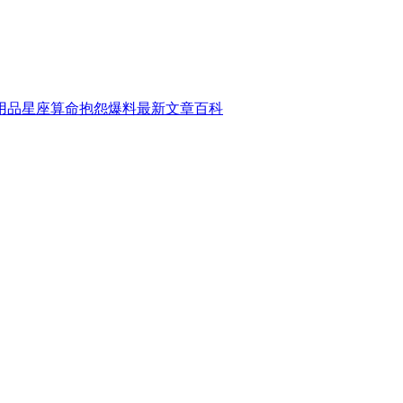
用品
星座算命
抱怨爆料
最新文章
百科