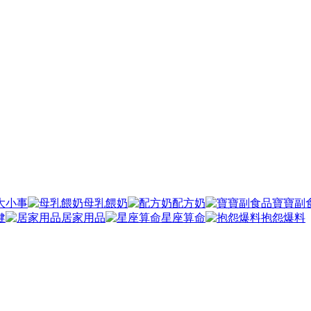
大小事
母乳餵奶
配方奶
寶寶副
健
居家用品
星座算命
抱怨爆料