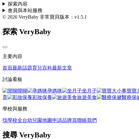
探索內容
會員與本站服務
© 2026 VeryBaby 非常寶貝
版本：v1.5.1
探索 VeryBaby
主要內容
首頁
最新話題
育兒百科
最新文章
討論看板
閒聊
孕媽咪
坐月子
寶寶
育
彩妝保養
旅遊美食
醫療保
學校與服務
找學校
全台幼兒園地圖
申請品牌頁
聯絡我們
搜尋 VeryBaby