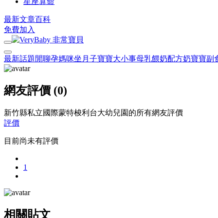
星座算命
最新文章
百科
免費加入
最新話題
閒聊
孕媽咪
坐月子
寶寶大小事
母乳餵奶
配方奶
寶寶副
網友評價 (0)
新竹縣私立國際蒙特梭利台大幼兒園的所有網友評價
評價
目前尚未有評價
1
相關貼文