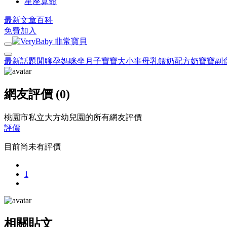
星座算命
最新文章
百科
免費加入
最新話題
閒聊
孕媽咪
坐月子
寶寶大小事
母乳餵奶
配方奶
寶寶副
網友評價 (0)
桃園市私立大方幼兒園的所有網友評價
評價
目前尚未有評價
1
相關貼文