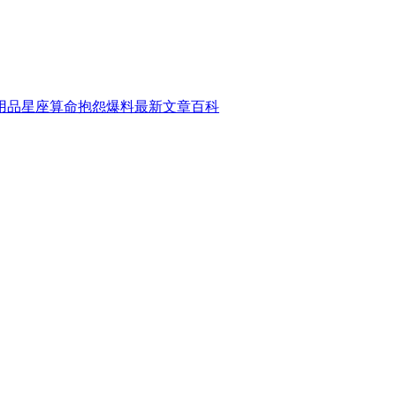
用品
星座算命
抱怨爆料
最新文章
百科