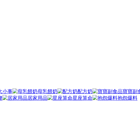
大小事
母乳餵奶
配方奶
寶寶副
健
居家用品
星座算命
抱怨爆料