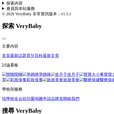
探索內容
會員與本站服務
© 2026 VeryBaby 非常寶貝
版本：v1.5.1
探索 VeryBaby
主要內容
首頁
最新話題
育兒百科
最新文章
討論看板
閒聊
孕媽咪
坐月子
寶寶
育
彩妝保養
旅遊美食
醫療保
學校與服務
找學校
全台幼兒園地圖
申請品牌頁
聯絡我們
搜尋 VeryBaby