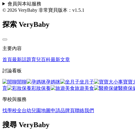
會員與本站服務
© 2026 VeryBaby 非常寶貝
版本：v1.5.1
探索 VeryBaby
主要內容
首頁
最新話題
育兒百科
最新文章
討論看板
閒聊
孕媽咪
坐月子
寶寶
育
彩妝保養
旅遊美食
醫療保
學校與服務
找學校
全台幼兒園地圖
申請品牌頁
聯絡我們
搜尋 VeryBaby