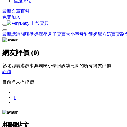
星座算命
最新文章
百科
免費加入
最新話題
閒聊
孕媽咪
坐月子
寶寶大小事
母乳餵奶
配方奶
寶寶副
網友評價 (0)
彰化縣鹿港鎮東興國民小學附設幼兒園的所有網友評價
評價
目前尚未有評價
1
相關貼文