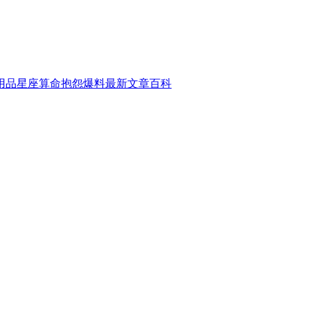
用品
星座算命
抱怨爆料
最新文章
百科