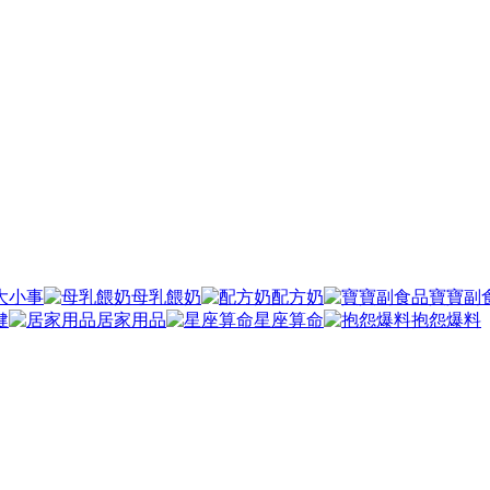
大小事
母乳餵奶
配方奶
寶寶副
健
居家用品
星座算命
抱怨爆料