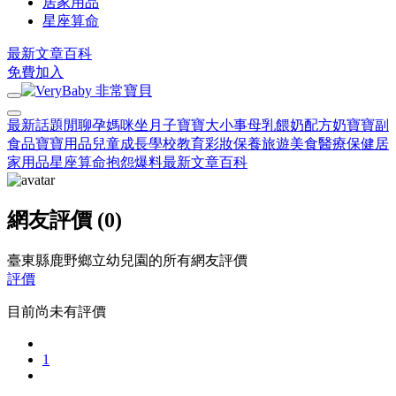
居家用品
星座算命
最新文章
百科
免費加入
最新話題
閒聊
孕媽咪
坐月子
寶寶大小事
母乳餵奶
配方奶
寶寶副
食品
寶寶用品
兒童成長
學校教育
彩妝保養
旅遊美食
醫療保健
居
家用品
星座算命
抱怨爆料
最新文章
百科
網友評價 (0)
臺東縣鹿野鄉立幼兒園的所有網友評價
評價
目前尚未有評價
1