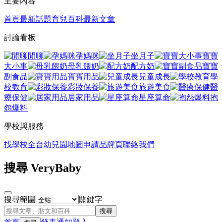
主要內容
首頁
最新話題
育兒百科
最新文章
討論看板
閒聊
孕媽咪
坐月子
寶寶
大小事
母乳餵奶
配方奶
寶寶
副食品
寶寶用品
兒童成長
學
校教育
彩妝保養
旅遊美食
醫
療保健
居家用品
星座算命
抱
怨爆料
學校與服務
找學校
全台幼兒園地圖
申請品牌頁
聯絡我們
搜尋 VeryBaby
搜尋範圍
關鍵字
搜尋