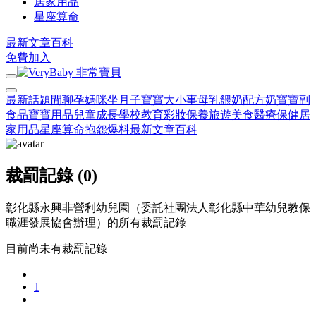
居家用品
星座算命
最新文章
百科
免費加入
最新話題
閒聊
孕媽咪
坐月子
寶寶大小事
母乳餵奶
配方奶
寶寶副
食品
寶寶用品
兒童成長
學校教育
彩妝保養
旅遊美食
醫療保健
居
家用品
星座算命
抱怨爆料
最新文章
百科
裁罰記錄 (0)
彰化縣永興非營利幼兒園（委託社團法人彰化縣中華幼兒教保
職涯發展協會辦理）的所有裁罰記錄
目前尚未有裁罰記錄
1