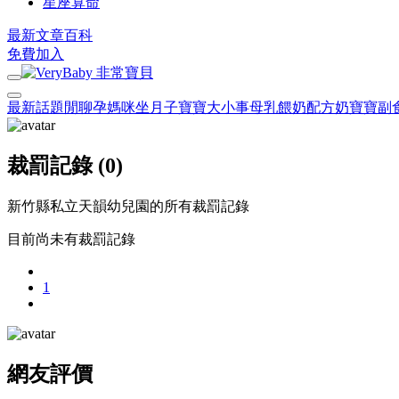
星座算命
最新文章
百科
免費加入
最新話題
閒聊
孕媽咪
坐月子
寶寶大小事
母乳餵奶
配方奶
寶寶副
裁罰記錄 (0)
新竹縣私立天韻幼兒園的所有裁罰記錄
目前尚未有裁罰記錄
1
網友評價