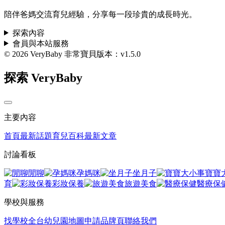
陪伴爸媽交流育兒經驗，分享每一段珍貴的成長時光。
探索內容
會員與本站服務
© 2026 VeryBaby 非常寶貝
版本：v1.5.0
探索 VeryBaby
主要內容
首頁
最新話題
育兒百科
最新文章
討論看板
閒聊
孕媽咪
坐月子
寶寶
育
彩妝保養
旅遊美食
醫療保
學校與服務
找學校
全台幼兒園地圖
申請品牌頁
聯絡我們