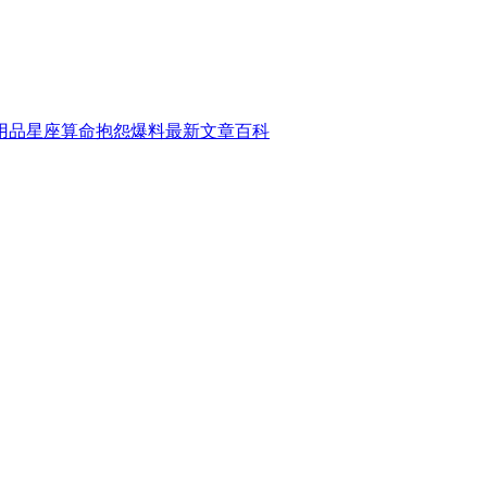
用品
星座算命
抱怨爆料
最新文章
百科