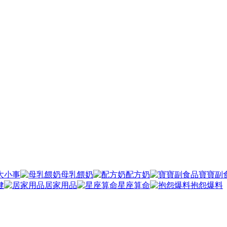
大小事
母乳餵奶
配方奶
寶寶副
健
居家用品
星座算命
抱怨爆料