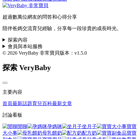
超過數萬位網友的問答和心得分享
陪伴爸媽交流育兒經驗，分享每一段珍貴的成長時光。
探索內容
會員與本站服務
© 2026 VeryBaby 非常寶貝
版本：v1.5.0
探索 VeryBaby
主要內容
首頁
最新話題
育兒百科
最新文章
討論看板
閒聊
孕媽咪
坐月子
寶寶
大小事
母乳餵奶
配方奶
寶寶