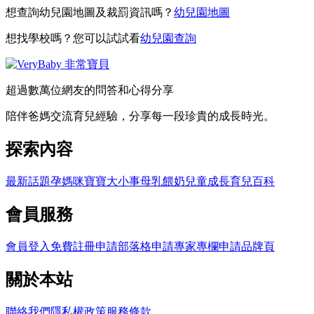
想查詢幼兒園地圖及裁罰資訊嗎？
幼兒園地圖
想找學校嗎？您可以試試看
幼兒園查詢
超過數萬位網友的問答和心得分享
陪伴爸媽交流育兒經驗，分享每一段珍貴的成長時光。
探索內容
最新話題
孕媽咪
寶寶大小事
母乳餵奶
兒童成長
育兒百科
會員服務
會員登入
免費註冊
申請部落格
申請專家專欄
申請品牌頁
關於本站
聯絡我們
隱私權政策
服務條款