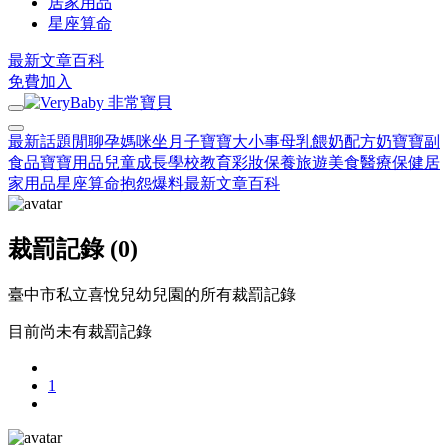
居家用品
星座算命
最新文章
百科
免費加入
最新話題
閒聊
孕媽咪
坐月子
寶寶大小事
母乳餵奶
配方奶
寶寶副
食品
寶寶用品
兒童成長
學校教育
彩妝保養
旅遊美食
醫療保健
居
家用品
星座算命
抱怨爆料
最新文章
百科
裁罰記錄 (0)
臺中市私立喜悅兒幼兒園的所有裁罰記錄
目前尚未有裁罰記錄
1