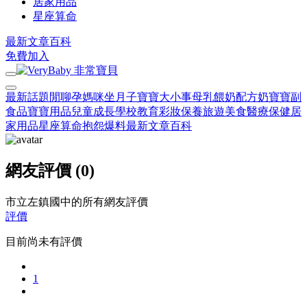
居家用品
星座算命
最新文章
百科
免費加入
最新話題
閒聊
孕媽咪
坐月子
寶寶大小事
母乳餵奶
配方奶
寶寶副
食品
寶寶用品
兒童成長
學校教育
彩妝保養
旅遊美食
醫療保健
居
家用品
星座算命
抱怨爆料
最新文章
百科
網友評價 (0)
市立左鎮國中的所有網友評價
評價
目前尚未有評價
1