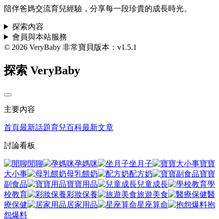
陪伴爸媽交流育兒經驗，分享每一段珍貴的成長時光。
探索內容
會員與本站服務
© 2026 VeryBaby 非常寶貝
版本：v1.5.1
探索 VeryBaby
主要內容
首頁
最新話題
育兒百科
最新文章
討論看板
閒聊
孕媽咪
坐月子
寶寶
大小事
母乳餵奶
配方奶
寶寶
副食品
寶寶用品
兒童成長
學
校教育
彩妝保養
旅遊美食
醫
療保健
居家用品
星座算命
抱
怨爆料