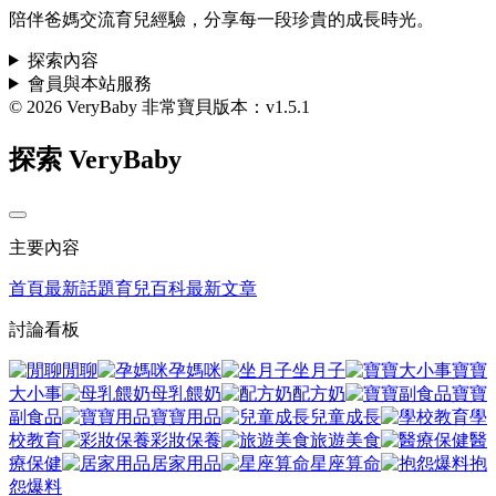
陪伴爸媽交流育兒經驗，分享每一段珍貴的成長時光。
探索內容
會員與本站服務
© 2026 VeryBaby 非常寶貝
版本：v1.5.1
探索 VeryBaby
主要內容
首頁
最新話題
育兒百科
最新文章
討論看板
閒聊
孕媽咪
坐月子
寶寶
大小事
母乳餵奶
配方奶
寶寶
副食品
寶寶用品
兒童成長
學
校教育
彩妝保養
旅遊美食
醫
療保健
居家用品
星座算命
抱
怨爆料