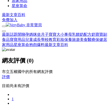
居家用品
星座算命
最新文章
百科
免費加入
最新話題
閒聊
孕媽咪
坐月子
寶寶大小事
母乳餵奶
配方奶
寶寶副
食品
寶寶用品
兒童成長
學校教育
彩妝保養
旅遊美食
醫療保健
居
家用品
星座算命
抱怨爆料
最新文章
百科
網友評價 (0)
市立五權國中的所有網友評價
評價
目前尚未有評價
1